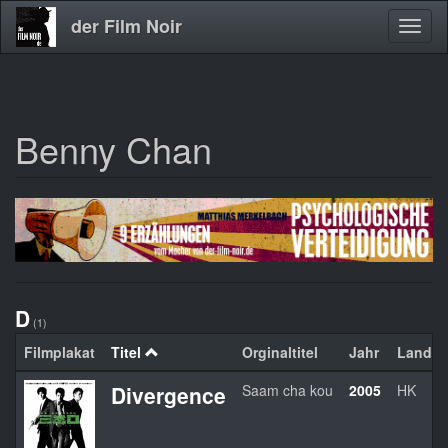
der Film Noir
Navig
aktivi
Benny Chan
Direkt
zum
Inhalt
D
(1)
Filmplakat
Titel
Orginaltitel
Jahr
Land
Divergence
Saam cha kou
2005
HK