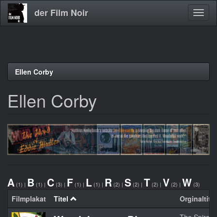
der Film Noir
Navig
aktivi
Direkt
Ellen Corby
zum
Inhalt
Ellen Corby
A
B
C
F
L
R
S
T
V
W
(1)
|
(1)
|
(3)
|
(1)
|
(1)
|
(2)
|
(2)
|
(2)
|
(2)
|
(3)
Filmplakat
Titel
Orginaltitel