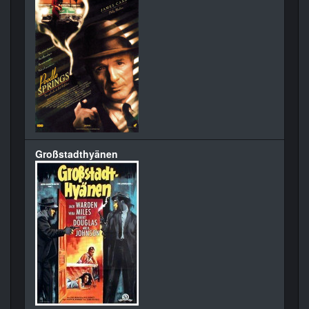
Großstadthyänen