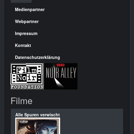
Medienpartner
Menülinks
rechte
Webpartner
Seite
Impressum
Kontakt
Datenschutzerklärung
Filme
Alle Spuren verwischt