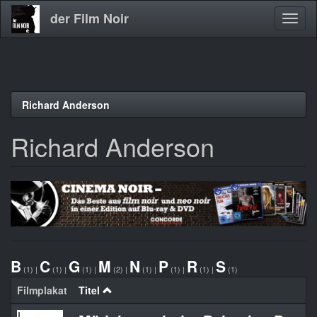
der Film Noir
Navig
aktivi
Direkt
Richard Anderson
zum
Inhalt
Richard Anderson
B
C
G
M
N
P
R
S
(1)
|
(1)
|
(1)
|
(2)
|
(1)
|
(1)
|
(1)
|
(1)
Filmplakat
Titel