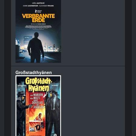
Großstadthyänen