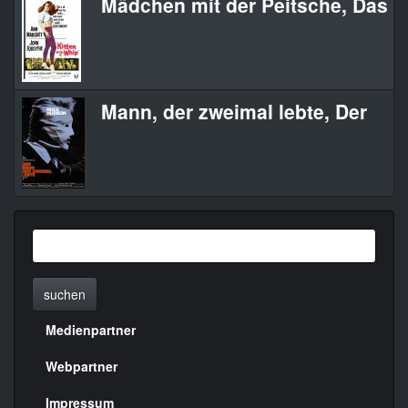
Mädchen mit der Peitsche, Das
Mann, der zweimal lebte, Der
suchen
Medienpartner
Menülinks
rechte
Webpartner
Seite
Impressum