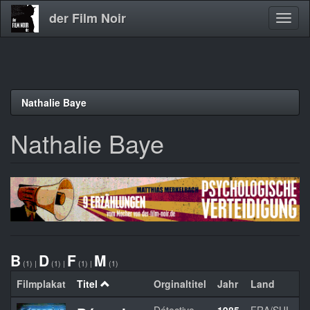
der Film Noir
Navig
aktivi
Direkt
Nathalie Baye
zum
Inhalt
Nathalie Baye
B
D
F
M
(1)
|
(1)
|
(1)
|
(1)
Filmplakat
Titel
Orginaltitel
Jahr
Land