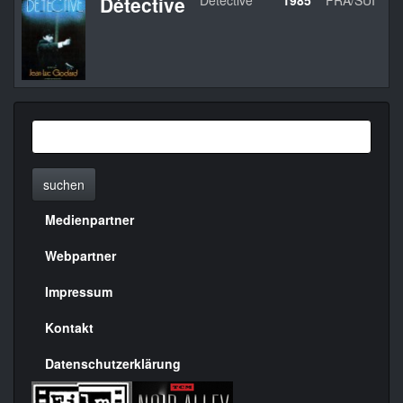
Détective
Détective
1985
FRA/SUI
suchen
Medienpartner
Menülinks
rechte
Webpartner
Seite
Impressum
Kontakt
Datenschutzerklärung