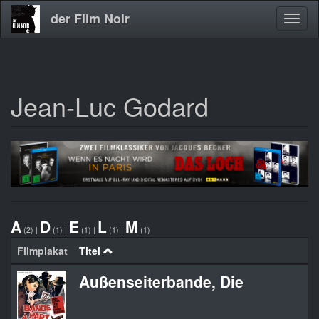
der Film Noir
Navig
aktivi
Jean-Luc Godard
Direkt
zum
Inhalt
A
D
E
L
M
(2)
|
(1)
|
(1)
|
(1)
|
(1)
Filmplakat
Titel
Außenseiterbande, Die