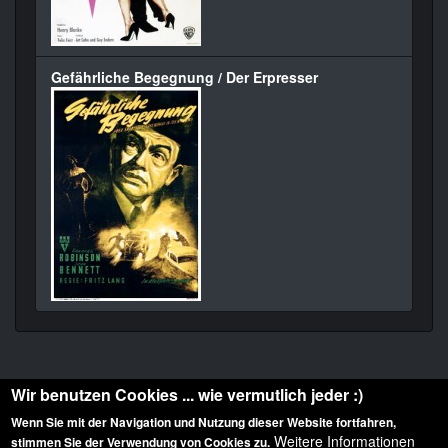
Gefährliche Begegnung / Der Erpresser
Wir benutzen Cookies ... wie vermutlich jeder :)
Wenn Sie mit der Navigation und Nutzung dieser Website fortfahren,
Weitere Informationen
stimmen Sie der Verwendung von Cookies zu.
Diese Website ist urheberrechtlich geschützt: © 2010-2026 der Film Noir de. Alle