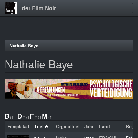
der Film Noir
Navig
aktivi
Direkt
Nathalie Baye
zum
Inhalt
Nathalie Baye
B
D
F
M
(1)
|
(1)
|
(1)
|
(1)
Filmplakat
Titel
Orginaltitel
Jahr
Land
Regie