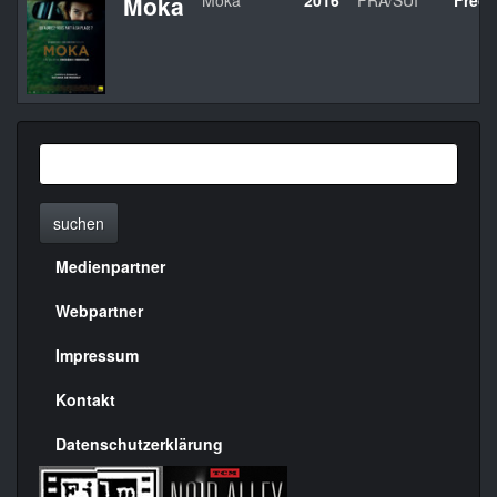
Moka
Moka
2016
FRA/SUI
Frédé
suchen
Medienpartner
Menülinks
rechte
Webpartner
Seite
Impressum
Kontakt
Datenschutzerklärung