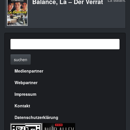
Balance, La – Der Verrat
La Balance
suchen
Medienpartner
Menülinks
rechte
Webpartner
Seite
Impressum
Kontakt
Datenschutzerklärung