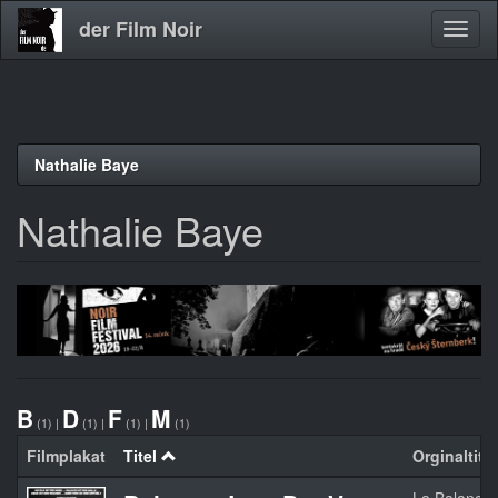
der Film Noir
Navig
aktivi
Direkt
Nathalie Baye
zum
Inhalt
Nathalie Baye
B
D
F
M
(1)
|
(1)
|
(1)
|
(1)
Filmplakat
Titel
Orginaltitel