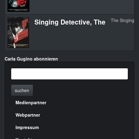
Singing Detective, The
The Singing D
Carla Gugino abonnieren
suchen
Medienpartner
Menülinks
rechte
Webpartner
Seite
Impressum