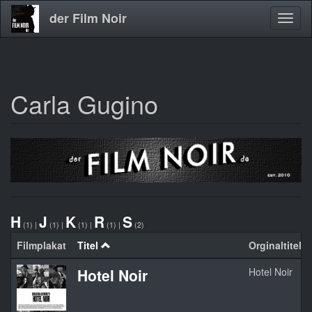
der Film Noir
Navig
aktivi
Carla Gugino
Direkt
zum
Inhalt
H
J
K
R
S
(1)
|
(1)
|
(1)
|
(1)
|
(2)
Filmplakat
Titel
Orginaltitel
Hotel Noir
Hotel Noir