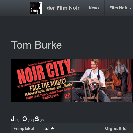
der Film Noir
Main
News
Film Noir
navigation
Tom Burke
Direkt
zum
Inhalt
J
O
S
(1)
|
(1)
|
(2)
Filmplakat
Titel
Orginaltitel