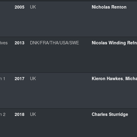
2005
UK
Nicholas Renton
ives
2013
DNK/FRA/THA/USA/SWE
Nicolas Winding Refn
n 1
2017
UK
Kieron Hawkes
,
Micha
n 2
2018
UK
Charles Sturridge