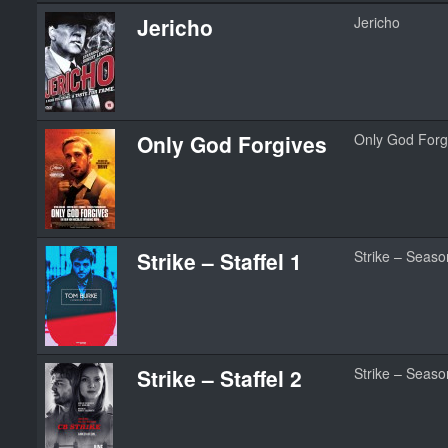
Jericho
Jericho
Only God Forgives
Only God Forg
Strike – Staffel 1
Strike – Seaso
Strike – Staffel 2
Strike – Seaso