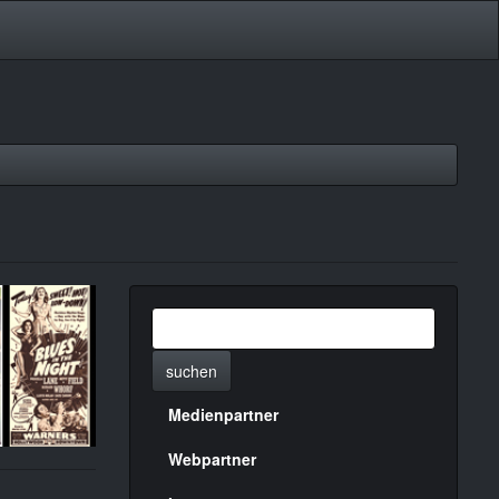
suchen
Medienpartner
Menülinks
rechte
Webpartner