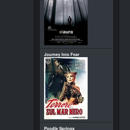
Journey Into Fear
Poodle Springs