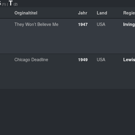
S
T
(1)
|
(2)
Orginaltitel
Jahr
Land
Regie
They Won’t Believe Me
1947
USA
Irvin
Chicago Deadline
1949
USA
Lewis