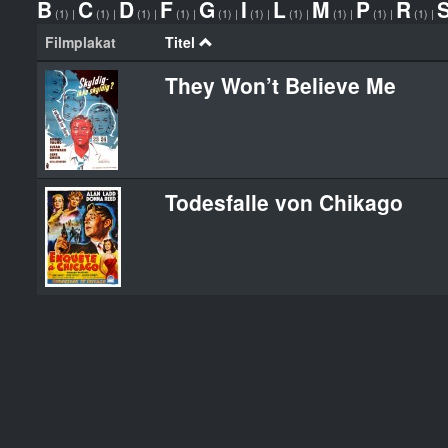
B
C
D
F
G
I
L
M
P
R
(1)
|
(1)
|
(1)
|
(1)
|
(1)
|
(1)
|
(1)
|
(1)
|
(1)
|
(1)
|
Filmplakat
Titel
They Won’t Believe Me
Todesfalle von Chikago