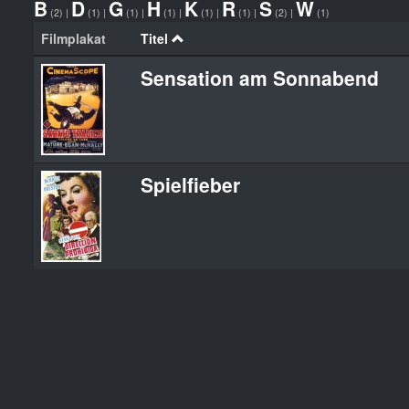
B
D
G
H
K
R
S
W
(2)
|
(1)
|
(1)
|
(1)
|
(1)
|
(1)
|
(2)
|
(1)
Filmplakat
Titel
Sensation am Sonnabend
Spielfieber