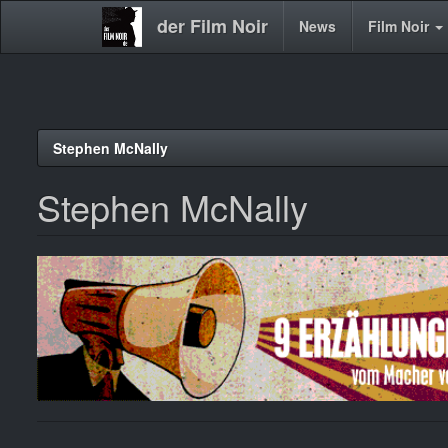
der Film Noir
Main
News
Film Noir
navigation
Direkt
Stephen McNally
zum
Inhalt
Stephen McNally