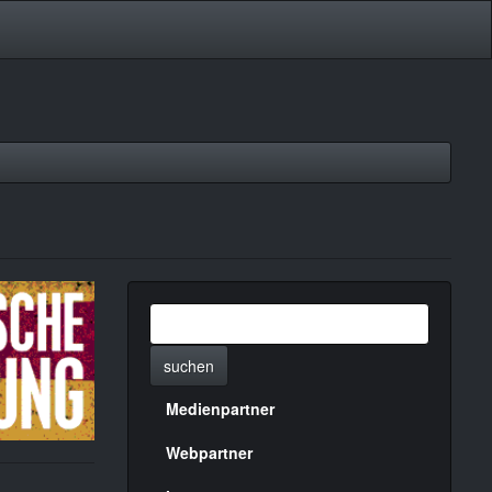
suchen
Medienpartner
Menülinks
rechte
Webpartner