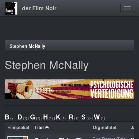
der Film Noir
Navig
aktivi
Direkt
Stephen McNally
zum
Inhalt
Stephen McNally
B
D
G
H
K
R
S
W
(2)
|
(1)
|
(1)
|
(1)
|
(1)
|
(1)
|
(2)
|
(1)
Filmplakat
Titel
Orginaltitel
Jah