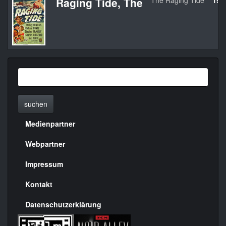
Raging Tide, The
The Raging Tide
195
suchen
Medienpartner
Menülinks
rechte
Webpartner
Seite
Impressum
Kontakt
Datenschutzerklärung