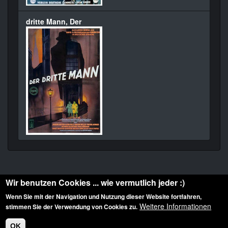
dritte Mann, Der
Wir benutzen Cookies ... wie vermutlich jeder :)
Wenn Sie mit der Navigation und Nutzung dieser Website fortfahren,
Weitere Informationen
stimmen Sie der Verwendung von Cookies zu.
Diese Website ist urheberrechtlich geschützt: © 2010-2026 der Film Noir de. Alle
Rechte vorbehalten.
OK