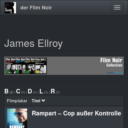
der Film Noir
Navig
aktivi
James Ellroy
Direkt
zum
Inhalt
B
C
D
L
R
(2)
|
(1)
|
(1)
|
(1)
|
(1)
Filmplakat
Titel
O
Rampart – Cop außer Kontrolle
R