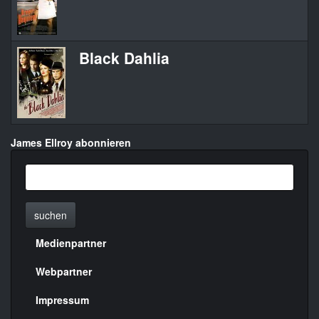
Black Dahlia
T
James Ellroy abonnieren
suchen
Medienpartner
Menülinks
rechte
Webpartner
Seite
Impressum