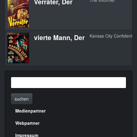
Verräter, Der
The Informer
vierte Mann, Der
Kansas City Confidential
suchen
Medienpartner
Menülinks
rechte
Webpartner
Seite
Impressum