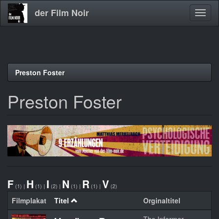
der Film Noir
Navig
aktivi
Direkt
Preston Foster
zum
Inhalt
Preston Foster
F
H
I
N
R
V
(1)
|
(1)
|
(2)
|
(1)
|
(1)
|
(2)
Filmplakat
Titel
Orginaltitel