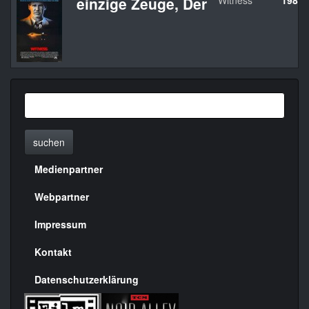
einzige Zeuge, Der
Witness
1985
suchen
Medienpartner
Menülinks
rechte
Webpartner
Seite
Impressum
Kontakt
Datenschutzerklärung