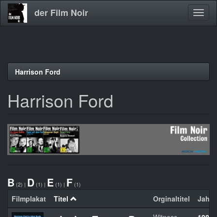
der Film Noir
Navig
aktivi
Direkt
Harrison Ford
zum
Inhalt
Harrison Ford
B
D
E
F
(2)
|
(1)
|
(1)
|
(1)
Filmplakat
Titel
Orginaltitel
Jahr