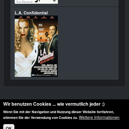
L.A. Confidential
Wir benutzen Cookies ... wie vermutlich jeder :)
Wenn Sie mit der Navigation und Nutzung dieser Website fortfahren,
Weitere Informationen
stimmen Sie der Verwendung von Cookies zu.
Diese Website ist urheberrechtlich geschützt: © 2010-2026 der Film Noir de. Alle
Rechte vorbehalten.
OK