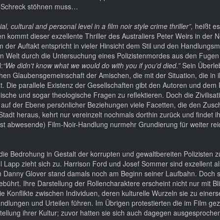
or Schreck stöhnen muss…
, cultural and personal level in a film noir style crime thriller”,
heißt es
n kommt dieser exzellente Thriller des Australiers Peter Weirs in der N
m der Auftakt entspricht in vieler Hinsicht dem Stil und den Handlungs
en Welt durch die Untersuchung eines Polizistenmordes aus den Fugen 
:
“We didn't know what we would do with you if you'd died.”
Sein Überle
chen Glaubensgemeinschaft der Amischen, die mit der Situation, die in 
hat. Die parallele Existenz der Gesellschaften gibt den Autoren und dem
e und sogar theologische Fragen zu reflektieren. Doch die Zivilisatio
 auf der Ebene persönlicher Beziehungen viele Facetten, die den Zusch
tadt heraus, kehrt nur vereinzelt nochmals dorthin zurück und findet i
t fast abwesende) Film-Noir-Handlung nurmehr Grundierung für weiter re
ie Bedrohung in Gestalt der korrupten und gewaltbereiten Polizisten z
Lapp zieht sich zu. Harrison Ford und Josef Sommer sind exzellent al
ch Danny Glover stand damals noch am Beginn seiner Laufbahn. Doch s
hrt. Ihre Darstellung der Rollencharaktere erscheint nicht nur mit Bl
e Konflikte zwischen Individuen, deren kulturelle Wurzeln sie zu einerse
ndlungen und Urteilen führen. Im Übrigen protestierten die im Film ge
ellung ihrer Kultur; zuvor hatten sie sich auch dagegen ausgesprochen