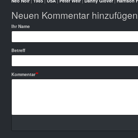
Neo Noir
|
1985
|
USA
|
Peter Weir
|
Danny Glover
|
Harrison 
Neuen Kommentar hinzufügen
Ihr Name
Betreff
Kommentar