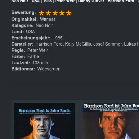
Neo Noir
|
USA
|
1985
|
Peter Weir
|
Danny Glover
|
Harrison Ford
|
*****
Bewertung
Originaltitel
Witness
Kategorie
Neo Noir
Land
USA
Erscheinungsjahr
1985
Darsteller
Harrison Ford, Kelly McGillis, Josef Sommer, Lukas
Regie
Peter Weir
Farbe
Farbe
Laufzeit
108 min
Bildformat
Widescreen