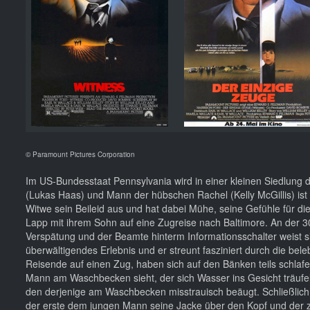
© Paramount Pictures Corporation
Im US-Bundesstaat Pennsylvania wird in einer kleinen Siedlung d
(Lukas Haas) und Mann der hübschen Rachel (Kelly McGillis) ist
Witwe sein Beileid aus und hat dabei Mühe, seine Gefühle für d
Lapp mit ihrem Sohn auf eine Zugreise nach Baltimore. An der 30
Verspätung und der Beamte hinterm Informationsschalter weist si
überwältigendes Erlebnis und er streunt fasziniert durch die be
Reisende auf einen Zug, haben sich auf den Bänken teils schlafe
Mann am Waschbecken sieht, der sich Wasser ins Gesicht träufel
den derjenige am Waschbecken misstrauisch beäugt. Schließlich k
der erste dem jungen Mann seine Jacke über den Kopf und der 