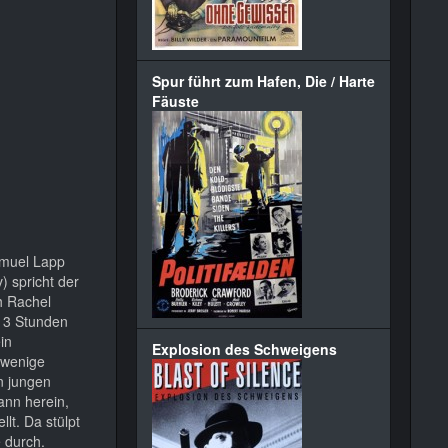
Spur führt zum Hafen, Die / Harte
Fäuste
amuel Lapp
 spricht der
h Rachel
t 3 Stunden
in
Explosion des Schweigens
 wenige
n jungen
ann herein,
lt. Da stülpt
 durch.