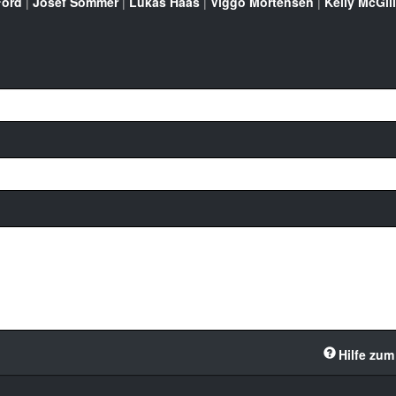
Ford
|
Josef Sommer
|
Lukas Haas
|
Viggo Mortensen
|
Kelly McGill
Hilfe zum