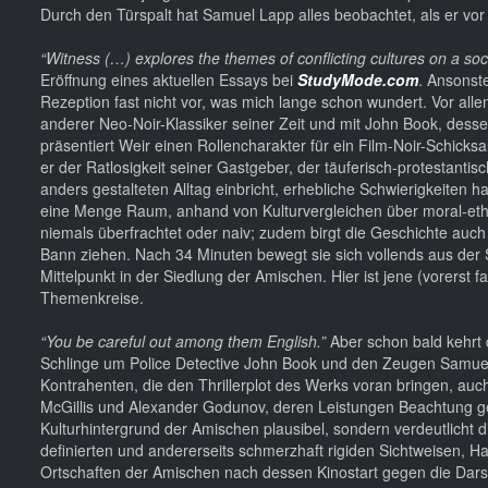
Durch den Türspalt hat Samuel Lapp alles beobachtet, als er v
“Witness (…) explores the themes of conflicting cultures on a social
Eröffnung eines aktuellen Essays bei
StudyMode.com
. Ansonste
Rezeption fast nicht vor, was mich lange schon wundert. Vor alle
anderer Neo-Noir-Klassiker seiner Zeit und mit John Book, dess
präsentiert Weir einen Rollencharakter für ein Film-Noir-Schicksal
er der Ratlosigkeit seiner Gastgeber, der täuferisch-protestantis
anders gestalteten Alltag einbricht, erhebliche Schwierigkeiten 
eine Menge Raum, anhand von Kulturvergleichen über moral-ethisch
niemals überfrachtet oder naiv; zudem birgt die Geschichte auch
Bann ziehen. Nach 34 Minuten bewegt sie sich vollends aus der S
Mittelpunkt in der Siedlung der Amischen. Hier ist jene (vorers
Themenkreise.
“You be careful out among them English.”
Aber schon bald kehrt d
Schlinge um Police Detective John Book und den Zeugen Samuel 
Kontrahenten, die den Thrillerplot des Werks voran bringen, au
McGillis und Alexander Godunov, deren Leistungen Beachtung gebü
Kulturhintergrund der Amischen plausibel, sondern verdeutlicht di
definierten und andererseits schmerzhaft rigiden Sichtweisen, Ha
Ortschaften der Amischen nach dessen Kinostart gegen die Darst