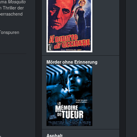
rama
Mosquito
 Thriller der
überraschend
 Tonspuren
Mörder ohne Erinnerung
Asphalt