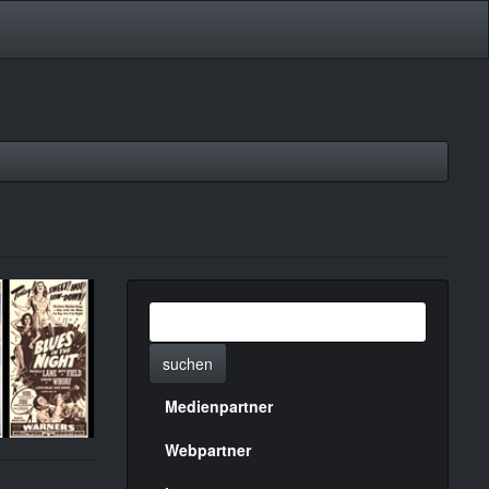
suchen
Medienpartner
Menülinks
rechte
Webpartner