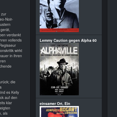
 zur
eo-Noir-
mustern
gerät,
ben verdankt
ihren vollends
Lemmy Caution gegen Alpha 60
 Regisseur
nskritik wirkt
auer in ihren
hren
ichende
urück; die
s
ind es Kelly
ick auf den
its klar
einsamer Ort, Ein
zeigten
, als