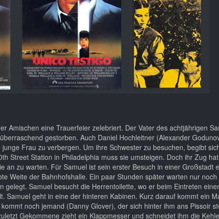
er Amischen eine Trauerfeier zelebriert. Der Vater des achtjährigen S
 überraschend gestorben. Auch Daniel Hochleitner (Alexander Godunov)
ie junge Frau zu verbergen. Um ihre Schwester zu besuchen, begibt sic
th Street Station in Philadelphia muss sie umsteigen. Doch ihr Zug ha
e an zu warten. Für Samuel ist sein erster Besuch in einer Großstadt e
lebte Weite der Bahnhofshalle. Ein paar Stunden später warten nur noch
n gelegt. Samuel besucht die Herrentoilette, wo er beim Eintreten eine
t. Samuel geht in eine der hinteren Kabinen. Kurz darauf kommt ein M
ommt noch jemand (Danny Glover), der sich hinter ihm ans Pissoir stel
zuletzt Gekommene zieht ein Klappmesser und schneidet ihm die Kehle