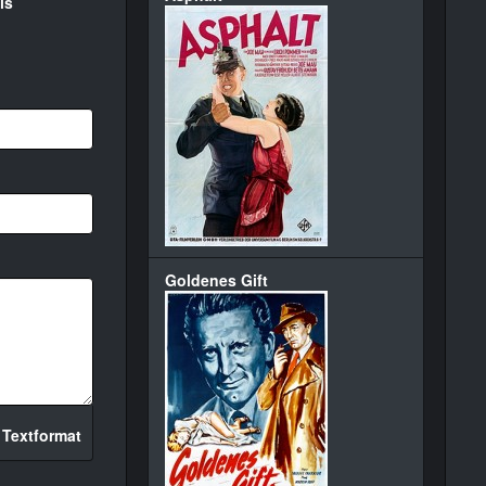
is
Goldenes Gift
 Textformat