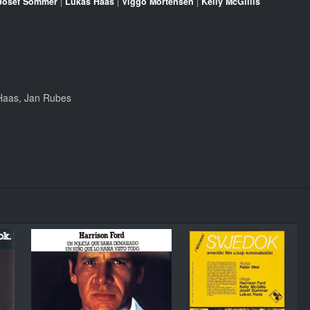
Josef Sommer
|
Lukas Haas
|
Viggo Mortensen
|
Kelly McGillis
 Haas, Jan Rubes