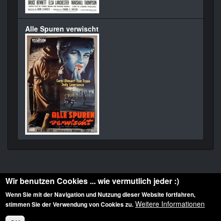
Alle Spuren verwischt
Wir benutzen Cookies ... wie vermutlich jeder :)
Wenn Sie mit der Navigation und Nutzung dieser Website fortfahren,
Weitere Informationen
stimmen Sie der Verwendung von Cookies zu.
Diese Website ist urheberrechtlich geschützt: © 2010-2026 der Film Noir de. Alle
Rechte vorbehalten.