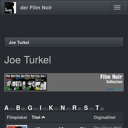
der Film Noir
Navig
aktivi
Direkt
Joe Turkel
zum
Inhalt
Joe Turkel
A
B
G
I
K
N
R
S
T
(1)
|
(2)
|
(1)
|
(1)
|
(1)
|
(1)
|
(2)
|
(1)
|
(2)
Filmplakat
Titel
Orginaltitel
J