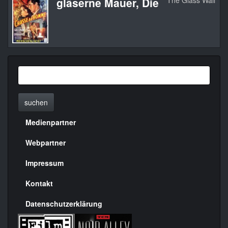
gläserne Mauer, Die
The Glass Wall
1
suchen
Medienpartner
Menülinks
rechte
Webpartner
Seite
Impressum
Kontakt
Datenschutzerklärung