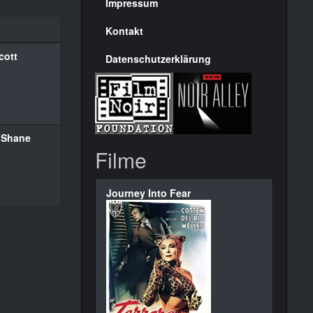
Seite
Impressum
Kontakt
cott
Datenschutzerklärung
 Shane
Filme
Journey Into Fear