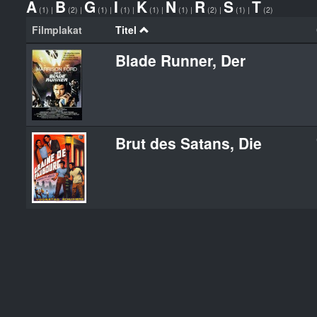
A
B
G
I
K
N
R
S
T
(1)
|
(2)
|
(1)
|
(1)
|
(1)
|
(1)
|
(2)
|
(1)
|
(2)
Filmplakat
Titel
Blade Runner, Der
Brut des Satans, Die