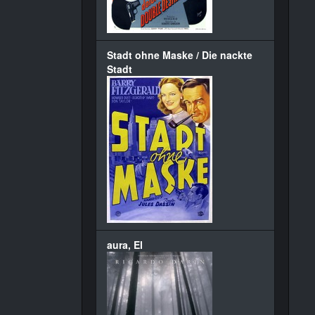
Stadt ohne Maske / Die nackte
Stadt
aura, El