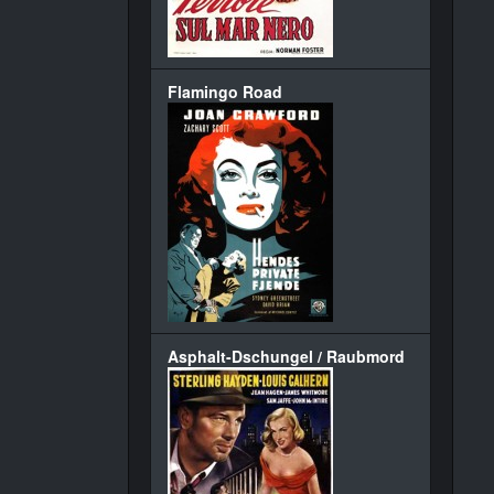
Flamingo Road
Asphalt-Dschungel / Raubmord