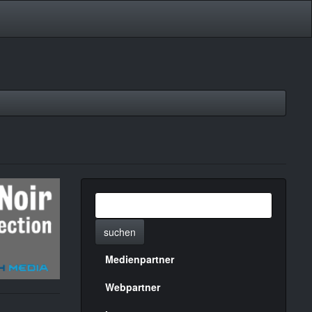
suchen
Medienpartner
Menülinks
rechte
Webpartner