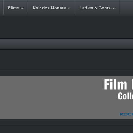
Filme
Noir des Monats
Ladies & Gents