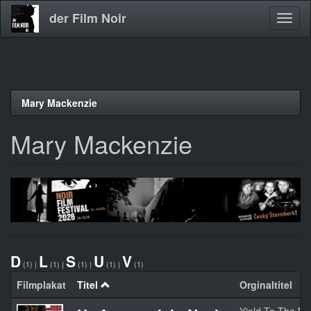
der Film Noir
Navig
aktivi
Direkt
Mary Mackenzie
zum
Inhalt
Mary Mackenzie
D
L
S
U
V
(1)
|
(1)
|
(1)
|
(1)
|
(1)
Filmplakat
Titel
Orginaltitel