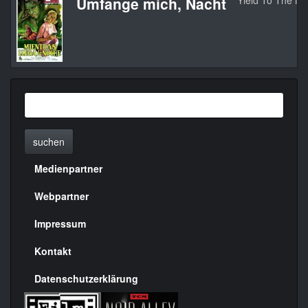
Umfange mich, Nacht
Yield To The Ni
suchen
Medienpartner
Menülinks
rechte
Webpartner
Seite
Impressum
Kontakt
Datenschutzerklärung