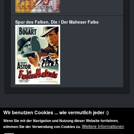
Spur des Falken, Die / Der Malteser Falke
Wir benutzen Cookies ... wie vermutlich jeder :)
Wenn Sie mit der Navigation und Nutzung dieser Website fortfahren,
Weitere Informationen
stimmen Sie der Verwendung von Cookies zu.
Diese Website ist urheberrechtlich geschützt: © 2010-2026 der Film Noir de. Alle
Rechte vorbehalten.