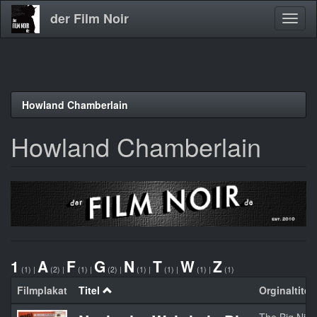
der Film Noir
Navig
aktivi
Direkt
Howland Chamberlain
zum
Inhalt
Howland Chamberlain
1
A
F
G
N
T
W
Z
(1)
|
(2)
|
(1)
|
(2)
|
(1)
|
(1)
|
(1)
|
(1)
Filmplakat
Titel
Orginaltitel