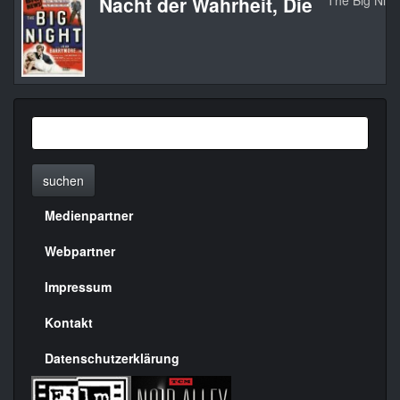
Nacht der Wahrheit, Die
The Big Nigh
suchen
Medienpartner
Menülinks
rechte
Webpartner
Seite
Impressum
Kontakt
Datenschutzerklärung