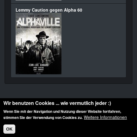
Lemmy Caution gegen Alpha 60
Wir benutzen Cookies ... wie vermutlich jeder :)
Wenn Sie mit der Navigation und Nutzung dieser Website fortfahren,
Weitere Informationen
stimmen Sie der Verwendung von Cookies zu.
Diese Website ist urheberrechtlich geschützt: © 2010-2026 der Film Noir de. Alle
Rechte vorbehalten.
OK