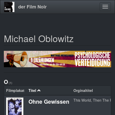
der Film Noir
Navig
aktivi
Michael Oblowitz
Direkt
zum
Inhalt
O
(1)
Filmplakat
Titel
Orginaltitel
Ohne Gewissen
This World, Then The Fi