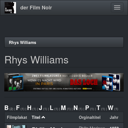
der Film Noir
Navig
aktivi
Direkt
Rhys Williams
zum
Inhalt
Rhys Williams
B
F
H
J
L
M
N
P
T
W
(2)
|
(1)
|
(1)
|
(1)
|
(1)
|
(1)
|
(1)
|
(1)
|
(1)
|
(1)
Filmplakat
Titel
Orginaltitel
Jahr
L