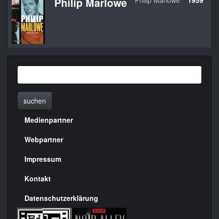
Philip Marlowe
Philip Marlowe
1959
U
suchen
Medienpartner
Menülinks
rechte
Webpartner
Seite
Impressum
Kontakt
Datenschutzerklärung