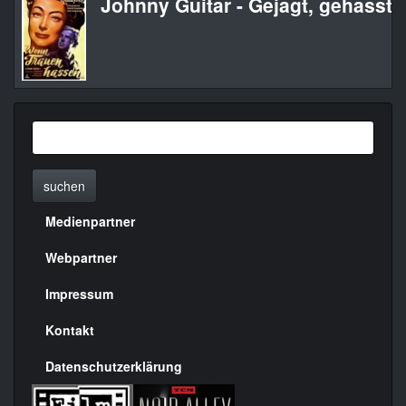
Johnny Guitar - Gejagt, gehasst,
suchen
Medienpartner
Menülinks
rechte
Webpartner
Seite
Impressum
Kontakt
Datenschutzerklärung