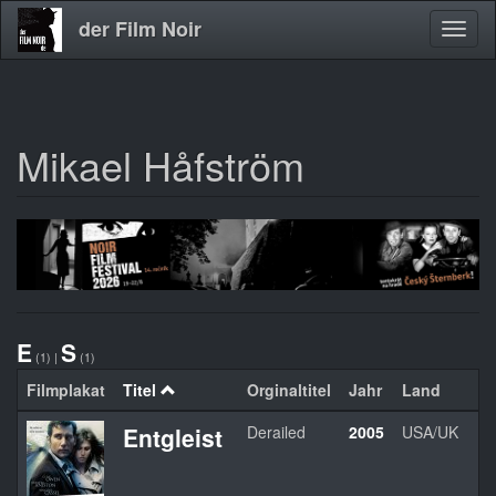
der Film Noir
Navig
aktivi
Mikael Håfström
Direkt
zum
Inhalt
E
S
(1)
|
(1)
Filmplakat
Titel
Orginaltitel
Jahr
Land
Entgleist
Derailed
2005
USA/UK