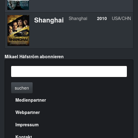
Shanghai
Shanghai
2010
USA/CHN
Mikael Håfström abonnieren
suchen
Medienpartner
Menülinks
rechte
Webpartner
Seite
Impressum
Kontakt