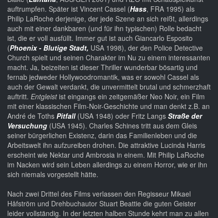
auftrumpfen. Später ist Vincent Cassel (
Hass
, FRA 1995) als
Philip LaRoche derjenige, der jede Szene an sich reißt, allerdings
auch mit einer dankbaren (und für ihn typischen) Rolle bedacht
ist, die er voll ausfüllt. Immer gut ist auch Giancarlo Esposito
(
Phoenix - Blutige Stadt,
USA 1998), der den Police Detective
Church spielt und seinen Charakter im Nu zu einem interessanten
macht. Ja, beizeiten ist dieser Thriller wunderbar bösartig und
fernab jedweder Hollywoodromantik, was er sowohl Cassel als
auch der Gewalt verdankt, die unvermittelt brutal und schmerzhaft
auftritt.
Entgleist
ist eingangs ein zeitgemäßer Neo Noir, ein Film
mit einer klassischen Film-Noir-Geschichte und man denkt z.B. an
André de Toths
Pitfall
(USA 1948) oder Fritz Langs
Straße der
Versuchung
(USA 1945). Charles Schines tritt aus dem Gleis
seiner bürgerlichen Existenz, darin das Familienleben und die
Arbeitswelt ihn aufzureiben drohen. Die attraktive Lucinda Harris
erscheint wie Nektar und Ambrosia in einem. Mit Philip LaRoche
im Nacken wird sein Leben allerdings zu einem Horror, wie er ihn
sich niemals vorgestellt hätte.
Nach zwei Drittel des Films verlassen den Regisseur Mikael
Håfström und Drehbuchautor Stuart Beattie die guten Geister
leider vollständig. In der letzten halben Stunde kehrt man zu allen