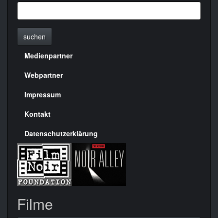
suchen
Medienpartner
Menülinks
rechte
Webpartner
Seite
Impressum
Kontakt
Datenschutzerklärung
Filme