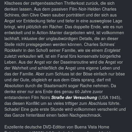
Klischees der zeitgenössischen Thrillerkost zurück, die sich
denken lassen. Aus dem passiven Film-Noir-Helden Charles
Schines, den Clive Owen sauber porträtiert und der sich aus
Angst vor Entdeckung tiefer und tiefer in eine ausweglose Lage
bringt, wird plötzlich ein Rächer. Das doppelte Ende, wie es nun
entwickelt und in Action-Manier dargeboten wird, ist vollkommen
lachhaft, inklusive der unglaubwürdigen Details, die an dieser
Stelle nicht preisgegeben werden können. Charles Schines’
Rückkehr in den Schoß seiner Familie, wie sie einem
Entgleist
zuletzt verkaufen will, ist ein Fanal fürs konservativ bürgerliche
Leben. Aus der Angst vor der Daseinsroutine wird die Angst vor
der Wahrheit und schließlich die Angst ums eigene Leben und
das der Familie. Aber zum Schluss ist der Böse einfach nur böse
und der Gute, obgleich er aus dem Gleis sprang, darf mit
Absolution durch die Staatsmacht sogar Rache nehmen. Da
denke einer nur ans Ende des genau 60 Jahre zuvor
entstandenen Film Noirs
Straße der Versuchung
(USA 1945),
das diesen Konflikt um so vieles triftiger zum Abschluss führte.
Schade! Eine gute erste Stunde wird vollkommen verschenkt und
das Ganze hinterlässt einen faden Nachgeschmack.
Exzellente deutsche DVD-Edition von Buena Vista Home