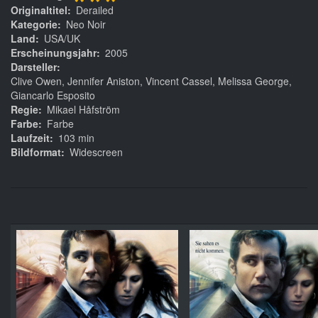
***
Originaltitel
Derailed
Kategorie
Neo Noir
Land
USA/UK
Erscheinungsjahr
2005
Darsteller
Clive Owen, Jennifer Aniston, Vincent Cassel, Melissa George,
Giancarlo Esposito
Regie
Mikael Håfström
Farbe
Farbe
Laufzeit
103 min
Bildformat
Widescreen