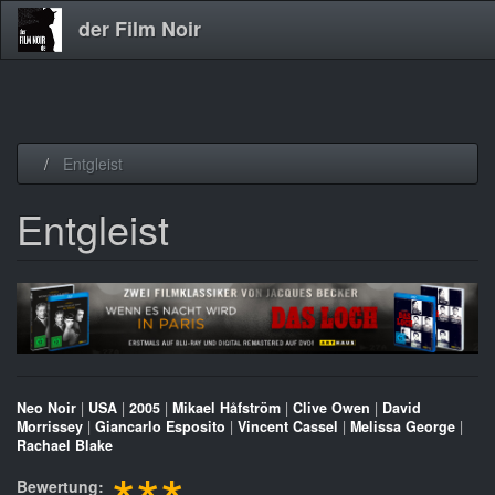
der Film Noir
Direkt
Entgleist
zum
Inhalt
Entgleist
Neo Noir
|
USA
|
2005
|
Mikael Håfström
|
Clive Owen
|
David
Morrissey
|
Giancarlo Esposito
|
Vincent Cassel
|
Melissa George
|
Rachael Blake
Bewertung