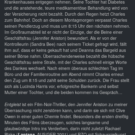
Krankenhauses entgegen nehmen. Seine Tochter hat Diabetes
und die anstehende, teure medikamentöse Behandlung wird von
der Versicherung nicht bezahlt. Durch den Regen hetzt Charles
zum Bahnhof. Doch an diesem Montagmorgen verpasst Charles
seinen Pendlerzug und muss um 8:15 Uhr den nächsten nehmen.
Im Großraumabteil ist er nicht der Einzige, der die Beine einer
Geschäftsfrau (Jennifer Aniston) bewundert. Als er von der
Kontrolleurin (Sandra Bee) nach seinem Ticket gefragt wird, fällt
ihm auf, dass er keins gekauft hat und Deanna das Bargeld aus
seiner Börse nahm. Überraschenderweise bezahlt die hübsche
Geschäftsfrau seine Strafe, mit der Charles schnell einige Worte
des Dankes wechselt. Nach einem überaus schlechten Tag im
Büro und der Familienroutine am Abend nimmt Charles erneut
den Zug um 8:15 und zahlt seine Schulden zurück. Die Frau stellt
sich als Lucinda Harris vor, erfolgreiche Bankerin und selbst
Mutter einer Tochter, und die beiden kommen ins Gespräch…
Entgleist
ist ein Film-Noir-Thriller, den Jennifer Aniston zu meiner
Überraschung nicht zerstören kann, und darin sie sich mit Clive
Owen in einer guten Chemie findet. Besonders die ersten dreißig
Minuten des Films überzeugen, solches langsame und
glaubwürdige Intro ins Verderben, darin nicht zuletzt Rachael
Blake (
Lantana
, AUS/GER 2001) und RZO mit Schauspielkunst