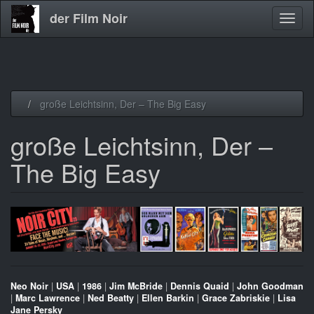
der Film Noir
Navig
aktivi
Direkt
große Leichtsinn, Der – The Big Easy
zum
Inhalt
große Leichtsinn, Der –
The Big Easy
Neo Noir
|
USA
|
1986
|
Jim McBride
|
Dennis Quaid
|
John Goodman
|
Marc Lawrence
|
Ned Beatty
|
Ellen Barkin
|
Grace Zabriskie
|
Lisa
Jane Persky