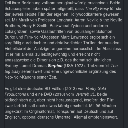
Teil ihrer Beziehung vollkommen glaubwürdig erscheinen. Beide
Schauaspieler haben später mitgeteilt, dass
The Big Easy
für sie
der jeweils liebste Film der eigenen Hollywoodkarriere gewesen
sei. Mit Musik von Professor Longhair, Aaron Neville & the Neville
Brothers, Huey P. Smith, Buckwheat Zydeco und anderen
Lokalgrößen, sowie Gastauftritten von Soulsänger Solomon
Burke und Film-Noir-Urgestein Marc Lawrence ergibt sich ein
sorgfältig durchdachter und detailverliebter Thriller, der aus dem
Einheitsbrei der Achtziger angenehm heraussticht. Im Abschluss
ist er mir allemal zu leichtgewichtig und erreicht nicht
anasatzweise die Dimension z.B. des thematisch ähnlichen
Sydney-Lumet-Dramas
Serpico
(USA 1973). Trotzdem ist
The
Big Easy
sehenswert und eine ungewöhnliche Ergänzung des
Neo-Noir-Kanons seiner Zeit.
Es gibt eine deutsche BD-Edition (2013) von
Pretty Gold
Productions
und eine DVD (2010) vom
Vertrieb 3L
, beide
bildtechnisch gut, aber nicht herausragend, insofern der Film
zwar farblich satt doch etwas körnig erscheint. Mit 96 Minuten
ungekürzt im Originalfornat, Tonspuren auf Deutsch und auf
Englisch, optional deutsche Untertitel. Allemal empfehlenswert.