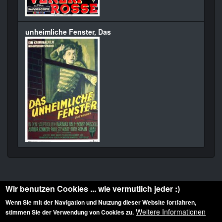
unheimliche Fenster, Das
Wir benutzen Cookies ... wie vermutlich jeder :)
Wenn Sie mit der Navigation und Nutzung dieser Website fortfahren,
Weitere Informationen
stimmen Sie der Verwendung von Cookies zu.
Diese Website ist urheberrechtlich geschützt: © 2010-2026 der Film Noir de. Alle