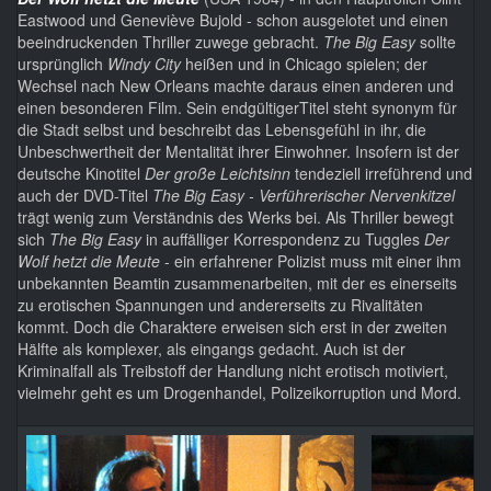
Eastwood und Geneviève Bujold - schon ausgelotet und einen
beeindruckenden Thriller zuwege gebracht.
The Big Easy
sollte
ursprünglich
Windy City
heißen und in Chicago spielen; der
Wechsel nach New Orleans machte daraus einen anderen und
einen besonderen Film. Sein endgültigerTitel steht synonym für
die Stadt selbst und beschreibt das Lebensgefühl in ihr, die
Unbeschwertheit der Mentalität ihrer Einwohner. Insofern ist der
deutsche Kinotitel
Der große Leichtsinn
tendeziell irreführend und
auch der DVD-Titel
The Big Easy - Verführerischer Nervenkitzel
trägt wenig zum Verständnis des Werks bei. Als Thriller bewegt
sich
The Big Easy
in auffälliger Korrespondenz zu Tuggles
Der
Wolf hetzt die Meute
- ein erfahrener Polizist muss mit einer ihm
unbekannten Beamtin zusammenarbeiten, mit der es einerseits
zu erotischen Spannungen und andererseits zu Rivalitäten
kommt. Doch die Charaktere erweisen sich erst in der zweiten
Hälfte als komplexer, als eingangs gedacht. Auch ist der
Kriminalfall als Treibstoff der Handlung nicht erotisch motiviert,
vielmehr geht es um Drogenhandel, Polizeikorruption und Mord.