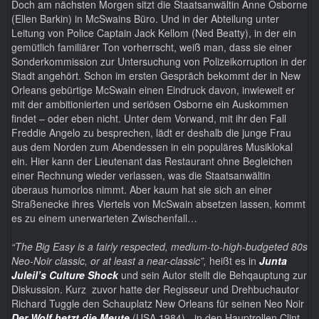
Doch am nächsten Morgen sitzt die Staatsanwältin Anne Osborne
(Ellen Barkin) in McSwains Büro. Und in der Abteilung unter
Leitung von Police Captain Jack Kellom (Ned Beatty), in der ein
gemütlich familiärer Ton vorherrscht, weiß man, dass sie einer
Sonderkommission zur Untersuchung von Polizeikorruption in der
Stadt angehört. Schon im ersten Gespräch bekommt der in New
Orleans gebürtige McSwain einen Eindruck davon, inwieweit er
mit der ambitionierten und seriösen Osborne ein Auskommen
findet – oder eben nicht. Unter dem Vorwand, mit ihr den Fall
Freddie Angelo zu besprechen, lädt er deshalb die junge Frau
aus dem Norden zum Abendessen in ein populäres Musiklokal
ein. Hier kann der Lieutenant das Restaurant ohne Begleichen
einer Rechnung wieder verlassen, was die Staatsanwältin
überaus humorlos nimmt. Aber kaum hat sie sich an einer
Straßenecke ihres Viertels von McSwain absetzen lassen, kommt
es zu einem unerwarteten Zwischenfall…
“The Big Easy is a fairly respected, medium-to-high-budgeted 80s
Neo-Noir classic, or at least a near-classic”,
heißt es in
Junta
Juleil’s Culture Shock
und sein Autor stellt die Behqauptung zur
Diskussion. Kurz zuvor hatte der Regisseur und Drehbuchautor
Richard Tuggle den Schauplatz New Orleans für seinen Neo Noir
Der Wolf hetzt die Meute
(USA 1984) - in den Hauptrollen Clint