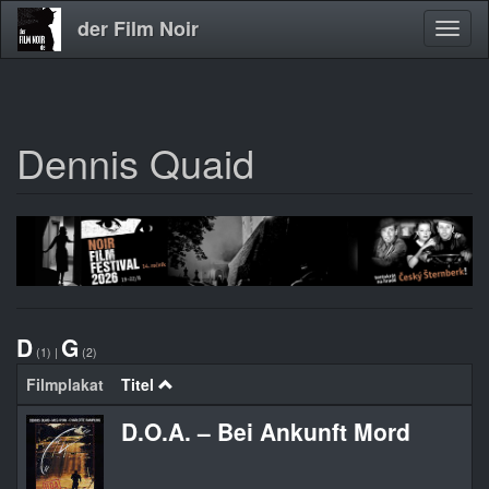
der Film Noir
Navig
aktivi
Dennis Quaid
Direkt
zum
Inhalt
D
G
(1)
|
(2)
Filmplakat
Titel
D.O.A. – Bei Ankunft Mord