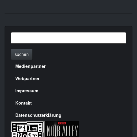
suchen
Medienpartner
Menülinks
rechte
Webpartner
Seite
Impressum
Kontakt
Datenschutzerklärung