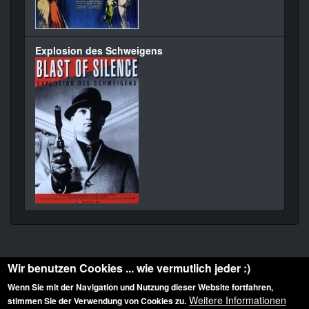
Explosion des Schweigens
Wir benutzen Cookies ... wie vermutlich jeder :)
Wenn Sie mit der Navigation und Nutzung dieser Website fortfahren,
Weitere Informationen
stimmen Sie der Verwendung von Cookies zu.
Diese Website ist urheberrechtlich geschützt: © 2010-2026 der Film Noir de. Alle