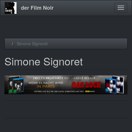
der Film Noir
Navig
aktivi
Direkt
Simone Signoret
zum
Inhalt
Simone Signoret