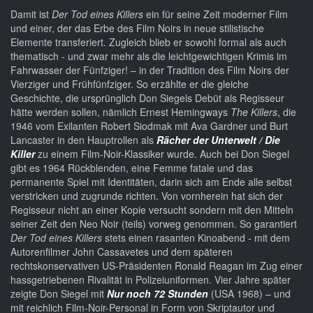
Damit ist
Der Tod eines Killers
ein für seine Zeit moderner Film
und einer, der das Erbe des Film Noirs in neue stilistische
Elemente transferiert. Zugleich blieb er sowohl formal als auch
thematisch - und zwar mehr als die leichtgewichtigen Krimis im
Fahrwasser der Fünfziger! – in der Tradition des Film Noirs der
Vierziger und Frühfünfziger. So erzählte er die gleiche
Geschichte, die ursprünglich Don Siegels Debüt als Regisseur
hätte werden sollen, nämlich Ernest Hemingways
The Killers
, die
1946 vom Exilanten Robert Siodmak mit Ava Gardner und Burt
Lancaster in den Hauptrollen als
Rächer der Unterwelt / Die
Killer
zu einem Film-Noir-Klassiker wurde. Auch bei Don Siegel
gibt es 1964 Rückblenden, eine Femme fatale und das
permanente Spiel mit Identitäten, darin sich am Ende alle selbst
verstricken und zugrunde richten. Von vornherein hat sich der
Regisseur nicht an einer Kopie versucht sondern mit den Mitteln
seiner Zeit den Neo Noir (teils) vorweg genommen. So garantiert
Der Tod eines Killers
stets einen rasanten Kinoabend - mit dem
Autorenfilmer John Cassavetes und dem späteren
rechtskonservativen US-Präsidenten Ronald Reagan im Zug einer
hassgetriebenen Rivalität in Polizeiuniformen. Vier Jahre später
zeigte Don Siegel mit
Nur noch 72 Stunden
(USA 1968) – und
mit reichlich Film-Noir-Personal in Form von Skriptautor und