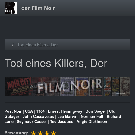
der Film Noir
Direkt
Tod eines Killers, Der
zum
Inhalt
Tod eines Killers, Der
Post Noir
|
USA
|
1964
|
Ernest Hemingway
|
Don Siegel
|
Clu
Gulager
|
John Cassavetes
|
Lee Marvin
|
Norman Fell
|
Richard
Lane
|
Seymour Cassel
|
Ted Jacques
|
Angie Dickinson
Bewertung