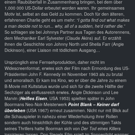
einem Raubüberfall in Zusammenhang bringen, bei dem über
1,000 000 US-Dollar erbeutet worden waren. Ihr gemeinsames
Motiv ist, selbst an das Geld zu kommen. Doch für den älteren,
erfahrenen Charlie geht es um mehr:
“I gotta find out what makes
a man decide not to run... why, all of a sudden, he'd rather die.”
So schlagen sie bei Johnnys Partner aus Tagen des Autorennens,
dem Mechaniker Earl Sylvester (Claude Akins) auf. Er erzählt
ihnen die Geschichte von Johnny North und Sheila Farr (Angie
Dickinson), einer Liaison mit tödlichem Ausgang…
Ursprünglich eine Fernsehproduktion, daher nicht im
Widescreenformat, erwies sich der Film nach Ermordung des US-
Präsidenten John F. Kennedy im November 1963 als zu brutal
und amoralisch. Er kam ins Kino, wo er über die Jahre zu einem
B-Movie mit Kultstatus wurde und sich für die zweite Hälfte der
Sechziger als einflussreich erwies. Angie Dickinson und Lee
Marvin (
Heißes Eisen
, USA 1953) spielten später in John
Boormans Neo-Noir-Meisterwerk
Point Blank – Keiner darf
überleben
(USA 1967) erneut zusammen. Nicht nur mit Blick auf
die Schauspieler in nahezu einer Wiederholung ihrer Rollen
sondern auch hinsichtlich der Kühle und des stimmigen Takts
seines Thrillers hatte Boorman sich von
Der Tod eines Killers
inspirieren lassen. Don Siegels Film spielt im Sonnenlicht warmer