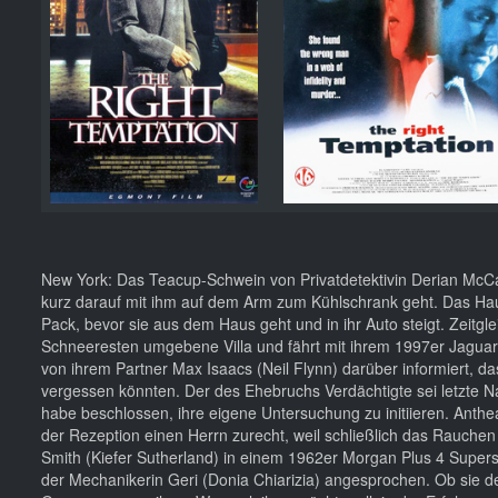
New York: Das Teacup-Schwein von Privatdetektivin Derian McCa
kurz darauf mit ihm auf dem Arm zum Kühlschrank geht. Das Hau
Pack, bevor sie aus dem Haus geht und in ihr Auto steigt. Zeitg
Schneeresten umgebene Villa und fährt mit ihrem 1997er Jaguar 
von ihrem Partner Max Isaacs (Neil Flynn) darüber informiert, da
vergessen könnten. Der des Ehebruchs Verdächtigte sei letzte N
habe beschlossen, ihre eigene Untersuchung zu initiieren. Anthea
der Rezeption einen Herrn zurecht, weil schließlich das Rauchen
Smith (Kiefer Sutherland) in einem 1962er Morgan Plus 4 Supers
der Mechanikerin Geri (Donia Chiarizia) angesprochen. Ob sie de