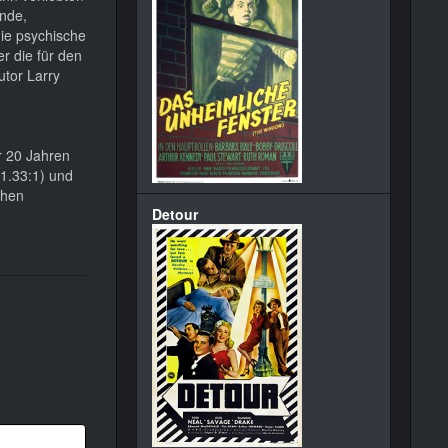
Ende,
die psychische
r die für den
utor Larry
r 20 Jahren
(1.33:1) und
chen
Detour