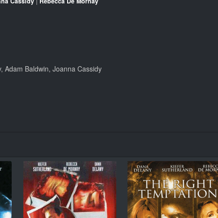
na Cassidy
|
Rebecca De Mornay
y, Adam Baldwin, Joanna Cassidy