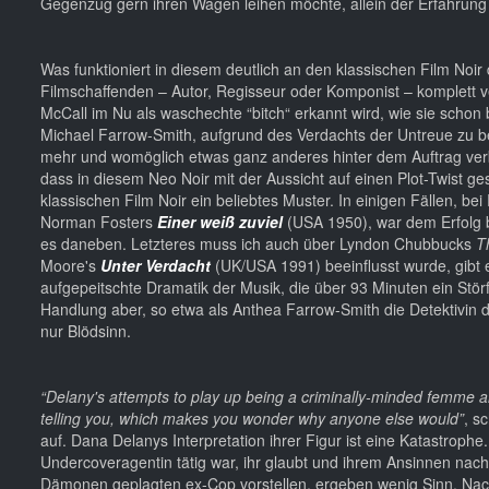
Gegenzug gern ihren Wagen leihen möchte, allein der Erfahru
Was funktioniert in diesem deutlich an den klassischen Film Noir
Filmschaffenden – Autor, Regisseur oder Komponist – komplett ver
McCall im Nu als waschechte “bitch“ erkannt wird, wie sie schon 
Michael Farrow-Smith, aufgrund des Verdachts der Untreue zu bes
mehr und womöglich etwas ganz anderes hinter dem Auftrag verbi
dass in diesem Neo Noir mit der Aussicht auf einen Plot-Twist 
klassischen Film Noir ein beliebtes Muster. In einigen Fällen, bei
Norman Fosters
Einer weiß zuviel
(USA 1950), war dem Erfolg 
es daneben. Letzteres muss ich auch über Lyndon Chubbucks
T
Moore's
Unter Verdacht
(UK/USA 1991) beeinflusst wurde, gibt e
aufgepeitschte Dramatik der Musik, die über 93 Minuten ein Störfa
Handlung aber, so etwa als Anthea Farrow-Smith die Detektivin da
nur Blödsinn.
“Delany's attempts to play up being a criminally-minded femme a
telling you, which makes you wonder why anyone else would”
, s
auf. Dana Delanys Interpretation ihrer Figur ist eine Katastrophe
Undercoveragentin tätig war, ihr glaubt und ihrem Ansinnen nachk
Dämonen geplagten ex-Cop vorstellen, ergeben wenig Sinn. Nach