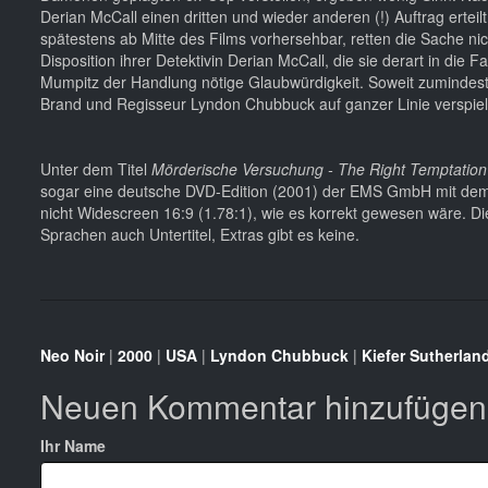
Derian McCall einen dritten und wieder anderen (!) Auftrag erteil
spätestens ab Mitte des Films vorhersehbar, retten die Sache ni
Disposition ihrer Detektivin Derian McCall, die sie derart in die
Mumpitz der Handlung nötige Glaubwürdigkeit. Soweit zumindest i
Brand und Regisseur Lyndon Chubbuck auf ganzer Linie verspielt
Unter dem Titel
Mörderische Versuchung - The Right Temptation
sogar eine deutsche DVD-Edition (2001) der EMS GmbH mit dem We
nicht Widescreen 16:9 (1.78:1), wie es korrekt gewesen wäre. D
Sprachen auch Untertitel, Extras gibt es keine.
Neo Noir
|
2000
|
USA
|
Lyndon Chubbuck
|
Kiefer Sutherlan
Neuen Kommentar hinzufügen
Ihr Name