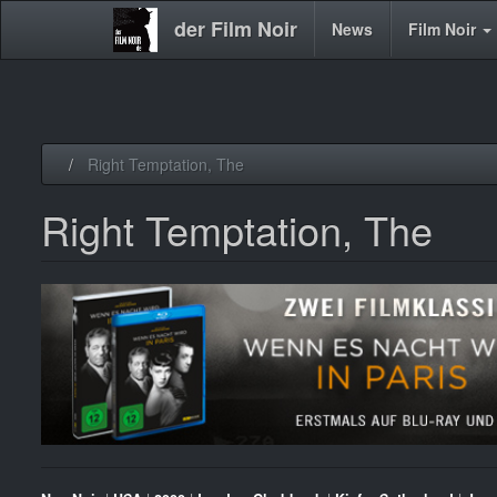
der Film Noir
Main
News
Film Noir
navigation
Direkt
Right Temptation, The
zum
Inhalt
Right Temptation, The