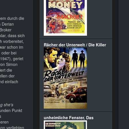
llem durch die
n Derian
 Broker
lar, dass sich
 vorbereitet,
Rächer der Unterwelt / Die Killer
war schon im
 oder bei
947), geriet
 von Simon
ert die
ellen der
nd einfach
ng she's
wunden Punkt
s
unheimliche Fenster, Das
neren
nn verliebten