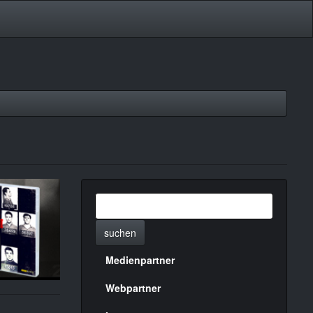
suchen
Medienpartner
Menülinks
rechte
Webpartner