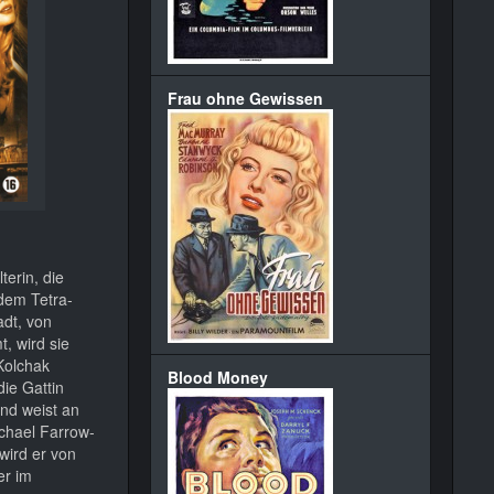
Frau ohne Gewissen
erin, die
dem Tetra-
adt, von
, wird sie
 Kolchak
Blood Money
ie Gattin
und weist an
ichael Farrow-
wird er von
er im