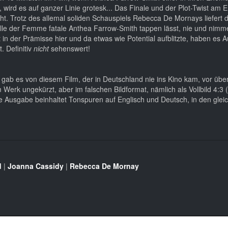
t, wird es auf ganzer Linie grotesk... Das Finale und der Plot-Twist am 
cht. Trotz des allemal soliden Schauspiels Rebecca De Mornays liefert 
 Falle der Femme fatale Anthea Farrow-Smith tappen lässt, nie und nimme
n der Prämisse hier und da etwas wie Potential aufblitzte, haben es A
. Definitiv
nicht
sehenswert!
gab es von diesem Film, der in Deutschland nie ins Kino kam, vor übe
rk ungekürzt, aber im falschen Bildformat, nämlich als Vollbild 4:3 
ie Ausgabe beinhaltet Tonspuren auf Englisch und Deutsch, in den glei
d
|
Joanna Cassidy
|
Rebecca De Mornay