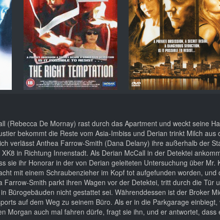
ll (Rebecca De Mornay) rast durch das Apartment und weckt seine Halt
stier bekommt die Reste vom Asia-Imbiss und Derian trinkt Milch aus 
leich verlässt Anthea Farrow-Smith (Dana Delany) ihre außerhalb der St
XK8 in Richtung Innenstadt. Als Derian McCall in der Detektei ankommt
ss sie ihr Honorar in der von Derian geleiteten Untersuchung über Mr.
acht mit einem Schraubenzieher im Kopf tot aufgefunden worden, und d
 Farrow-Smith parkt ihren Wagen vor der Detektei, tritt durch die Tür 
 in Bürogebäuden nicht gestattet sei. Währenddessen ist der Broker M
ports auf dem Weg zu seinem Büro. Als er in die Parkgarage einbiegt, 
n Morgan auch mal fahren dürfe, fragt sie ihn, und er antwortet, dass 