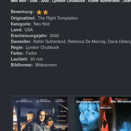
Neo Noir
|
USA
|
2000
|
Lyndon Chubbuck
|
Kiefer Sutherland
|
Joan
**
Bewertung
Originaltitel
The Right Temptation
Kategorie
Neo Noir
Land
USA
Erscheinungsjahr
2000
Darsteller
Kiefer Sutherland, Rebecca De Mornay, Dana Delan
Regie
Lyndon Chubbuck
Farbe
Farbe
Laufzeit
93 min
Bildformat
Widescreen