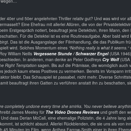
ng wegen…
 der 40er und 50er angelehnten Thriller relativ gut? Und was wird vor a
masselt? Eine Ehefrau mit allerlei Allüren, die von der Privatdetektivi
beim Erstgespräch notiert, beauftragt jene Detektivin, ihren Mann, den
chatten. Für die Detektei ist es eine Routineaufgabe. Aber bald wird k
rgt. Das ist die Ausgangslage der Filmhandlung, die das Publikum früh
gespielt wird. Solches Momentum eines
“Nothing really is what it seems.“
 Roy William Neills
Vergessene Stunde / Schwarzer Engel
(USA 1946)
beschieden. In anderen, man denke an Peter Godfreys
Cry Wolf
(USA 1
he Right Temptation
sagen. Bis auf die Prämisse, die womöglich auch
s jedoch kaum etwas Positives zu vermerken. Bereits im Vorspann irriti
ktor bleibt. Das Schauspiel ist passabel, nicht mehr. Diverse Schnittst
mit beauftragt ihren Gatten zu verführen anstatt ihn zu beschatten, si
re completely undone every time she smirks. You never believe anythi
chreibt James Meeley für
The Video Drones Reviews
und greift den 
. Und dass Derian McCall, eine ehemalige Polizistin, die 4 Jahre lang al
ommt, ist schlicht absurd. Allerlei Rückblenden, die sie uns als von in
 45 Minuten im Film, wenn Anthea Farrow-Smith einer in ihren Ehema