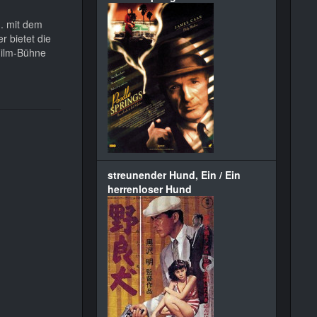
d. mit dem
r bietet die
 Film-Bühne
streunender Hund, Ein / Ein
herrenloser Hund