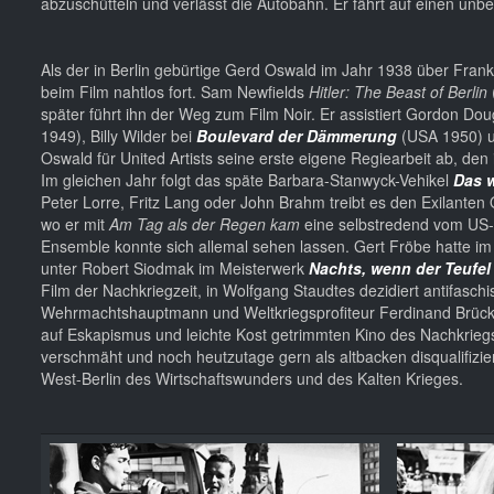
abzuschütteln und verlässt die Autobahn. Er fährt auf einen u
Als der in Berlin gebürtige Gerd Oswald im Jahr 1938 über Frankr
beim Film nahtlos fort. Sam Newfields
Hitler: The Beast of Berlin
später führt ihn der Weg zum Film Noir. Er assistiert Gordon Dou
1949), Billy Wilder bei
Boulevard der Dämmerung
(USA 1950) u
Oswald für United Artists seine erste eigene Regiearbeit ab, den
Im gleichen Jahr folgt das späte Barbara-Stanwyck-Vehikel
Das w
Peter Lorre, Fritz Lang oder John Brahm treibt es den Exilanten
wo er mit
Am Tag als der Regen kam
eine selbstredend vom US-a
Ensemble konnte sich allemal sehen lassen. Gert Fröbe hatte im
unter Robert Siodmak im Meisterwerk
Nachts, wenn der Teufel
Film der Nachkriegzeit, in Wolfgang Staudtes dezidiert antifasch
Wehrmachtshauptmann und Weltkriegsprofiteur Ferdinand Brück
auf Eskapismus und leichte Kost getrimmten Kino des Nachkrie
verschmäht und noch heutzutage gern als altbacken disqualifiziert
West-Berlin des Wirtschaftswunders und des Kalten Krieges.