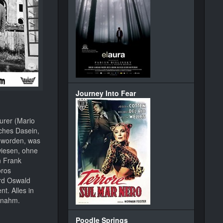
Journey Into Fear
urer (Mario
iches Dasein,
n worden, was
wiesen, ohne
n Frank
oros
erd Oswald
t. Alles in
nahm.
Poodle Springs