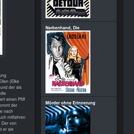
Narbenhand, Die
tung
llen (Elke
 und der als
 die
rt einen Pfiff
Mörder ohne Erinnerung
 kommt der
ie nach
auch mitfahren
. Der von
t er sie