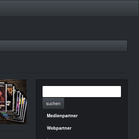
suchen
Medienpartner
Menülinks
rechte
Webpartner