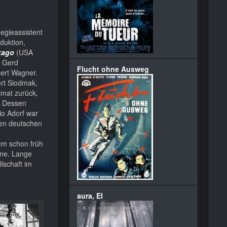
Regieassistent
duktion,
kago
(USA
t Gerd
Flucht ohne Ausweg
ert Wagner.
ert Siodmak,
imat zurück,
. Dessen
io Adorf war
ten deutschen
em schon früh
ine. Lange
lschaft im
aura, El