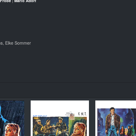
 Fröbe
|
Mario Adorf
ins, Elke Sommer