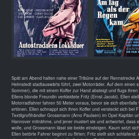
Spät am Abend halten nahe einer Tribüne auf der Rennstrecke Av
Helmstedt stadtauswärts führt, zwei Motorräder. Auf dem einen s
Sommer), die mit einem Koffer zur Hand absteigt und flugs ihren 
Ellens blonde Freundin verkleidete Fritz (Ernst Jacobi). Ellen ste
Motorradfahrer fahren 50 Meter voraus, bevor sie sich ebenfalls v
ertönen. Ellen schnappt sich ihren Koffer und versteckt sich bei F
Textilgroßhändler Grossmann (Arno Paulsen) im Opel Kapitän und 
Hannover mitnähme, und jener mustert sie und antwortet, dass er 
wolle, und Grossmann lässt sie beide einsteigen. Kaum setzt sic
Ellen betörte Fahrer beginnt zu flirten; Fritz stellt sich schlafe