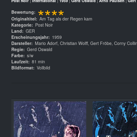
Post Noir
|
International
|
1959
|
Gerd Oswald
|
Arno Paulsen
|
Gert
****
Bewertung
Originaltitel
Am Tag als der Regen kam
Kategorie
Post Noir
Land
GER
Erscheinungsjahr
1959
Darsteller
Mario Adorf, Christian Wolff, Gert Fröbe, Corny Coll
Regie
Gerd Oswald
Farbe
s/w
Laufzeit
81 min
Bildformat
Vollbild