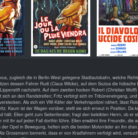
us, zugleich die in Berlin-West gelegene Stadtautobahn, welche Rich
itzen dessen Fahrer Rudi (Claus Wilcke), auf dem Sozius die hübsche E
Lippenstift nachzieht. Auf dem zweiten hocken Robert (Christian Wolff)
llt sich an den Randstreifen; Fritz verbirgt sich im Tribüneneingang, und
erstecken. Als sich ein VW-Käfer der Verkehrspolizei nähert, lässt Robe
ritz. Kaum ist der Wagen vorüber, stellt sie sich erneut in Position. Da
hält. Ellen geht zum Seitenfenster, fragt den beleibten Herrn, ob er s
mit ihr auf jeden Fall dorthin führe. Ellen erwähnt ihre Freundin, die 
h der Opel in Bewegung, heften sich die beiden Motorräder an ihn dran
nd. Als Grossmann bemerkt, dass er von Kradfahrern verfolgt wird, versuch