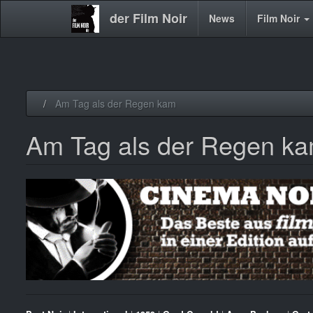
der Film Noir
Main
News
Film Noir
navigation
Direkt
Am Tag als der Regen kam
zum
Inhalt
Am Tag als der Regen k