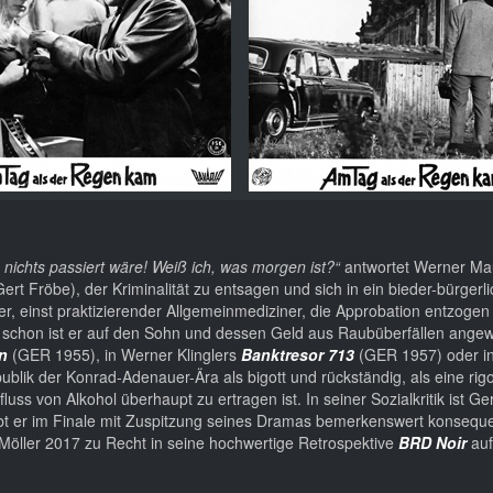
 nichts passiert wäre! Weiß ich, was morgen ist?“
antwortet Werner Ma
(Gert Fröbe), der Kriminalität zu entsagen und sich in ein bieder-bürgerl
er, einst praktizierender Allgemeinmediziner, die Approbation entzoge
gem schon ist er auf den Sohn und dessen Geld aus Raubüberfällen ange
n
(GER 1955), in Werner Klinglers
Banktresor 713
(GER 1957) oder i
blik der Konrad-Adenauer-Ära als bigott und rückständig, als eine rig
luss von Alkohol überhaupt zu ertragen ist. In seiner Sozialkritik ist G
eibt er im Finale mit Zuspitzung seines Dramas bemerkenswert konsequen
Möller 2017 zu Recht in seine hochwertige Retrospektive
BRD Noir
auf