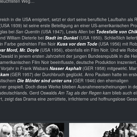
nbeleuchteten Weg…
eich in die USA emigriert, setzt er dort seine berufliche Laufbahn als 
(USA 1939) ist seine erste Beteiligung an einer US-amerikanischen Pro
glas bei
San Quentin
(USA 1947), Lewis Allen bei
Todesfalle von Chi
nd William Dieterle bei
Stadt im Dunkel
(USA 1950). Schließlich liefer
 in Farbe gedrehten Film Noir
Kuss vor dem Tode
(USA 1956) mit Rob
ar Mord, Mr. Doyle
(USA 1956), ebenfalls ein Film Noir. Und wie Rob
 Oswald in jenem ersten Jahrzehnt der jungen Bundesrepublik in die He
merikanischen Film Noir beeinflusste, deutsche Produktion inszeniert
 Vorjahr in Frank Wisbars
Nasser Asphalt
(GER 1958) mitgewirkt. Mar
 kam
(GER 1957) der Durchbruch geglückt. Arno Paulsen hatte im ers
istischem
Die Mörder sind unter uns
(GER 1946) den ehemaligen
ner gespielt. Doch diese Werke blieben Ausnahmeerscheinungen in d
gsdeutschlands. Gerd Oswalds
Am Tag als der Regen kam
blieb auch e
, zeigt das Drama eine zerrüttete, irrlichterne und hoffnungslose Gesel