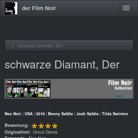
der Film Noir
Navig
aktivi
Direkt
schwarze Diamant, Der
zum
Inhalt
schwarze Diamant, Der
Neo Noir
|
USA
|
2019
|
Benny Safdie
|
Josh Safdie
|
Tilda Swinton
****
Bewertung
Originaltitel
Uncut Gems