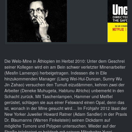
Die Welo-Mine in Äthiopien im Herbst 2010: Unter dem Geschrei
seiner Kollegen wird ein am Bein schwer verletzter Minenarbeiter
(Mesfin Lamengo) herbeigetragen. Indessen die in Eile
hinzukommenden Manager (Liang Wei-Hui-Duncan, Sunny Wu
Jin Zahao) versuchen den Tumult eizudämmen, kehren zwei der
Arbeiter (Deneke Muhugeta, Habtunu Africho) unbemerkt in den
Schacht zurück. Mit Taschenlampen, Hammer und Meißel
gerüstet, schlagen sie aus einer Felswand einen Opal, denn das
ist, wonach in der Mine gesucht wird… Im Frühjahr 2012 lässt der
New Yorker Juwelier Howard Ratner (Adam Sandler) in der Praxis
Dr. Blaumanns (Warren Finkelstein) seinen Dickdarm auf
mögliche Tumore und Polypen untersuchen. Wieder auf der
Straße telefoniert er hektisch mit seinem Mitarbeiter Yussi