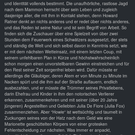
und Identität vollends bestimmt. Die unaufhörliche, rastlose Jagd
nach dem Mammon herrscht über sein Leben und zugleich
dasjenige aller, die mit ihm in Kontakt stehen, denn Howard
Ratner denkt an nichts anderes und er redet über nichts anderes,
und das Reden ist seine Natur und ist sein Begriff von Arbeit. So
finden sich die Zuschauer über eine Spielzeit von über zwei
Stunden dem Feuerwerk eines Schwätzers ausgesetzt, der stets
und ständig die Welt und sich selbst davon in Kenntnis setzt, wie
er mit dem nächsten Wetteinsatz, mit einem letzten Coup, mit
seinem unfehlbaren Plan in Kürze und höchstwahrscheinlich
schon morgen einen unvorstellbaren Gewinn einstreichen und für
den Rest seiner Zeit sorgenfrei leben wird. Dafür müsste er
allerdings die Gläubiger, deren Atem er von Minute zu Minute im
Nacken spürt und die ihm auf der Straße auflauern, endlich
ausbezahlen, und er müsste die Trümmer seines Privatlebens,
darin Ehefrau und Kinder in ihm den notorischen Verlierer
erkennen, zusammenkehren und mit seiner (über 20 Jahre
jüngeren) Angestellten und Geliebten Julia De Fiore (Julia Fox)
zusammenziehen. Aber “Howie“ ist wettsüchtig und taumelt in
Zuckungen seines von der Hatz nach dem Geld wie eine
Marionette geschüttelten Körpers von einer grotesken
Fehlentscheidung zur nächsten. Was immer er anpackt,