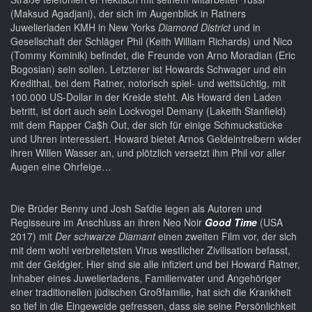
(Maksud Agadjani), der sich im Augenblick in Ratners
Juwelierladen KMH in New Yorks
Diamond District
und in
Gesellschaft der Schläger Phil (Keith William Richards) und Nico
(Tommy Kominik) befindet, die Freunde von Arno Moradian (Eric
Bogosian) sein sollen. Letzterer ist Howards Schwager und ein
Kredithai, bei dem Ratner, notorisch spiel- und wettsüchtig, mit
100.000 US-Dollar in der Kreide steht. Als Howard den Laden
betritt, ist dort auch sein Lockvogel Demany (Lakeith Stanfield)
mit dem Rapper Ca$h Out, der sich für einige Schmuckstücke
und Uhren interessiert. Howard bietet Arnos Geldeintreibern wider
ihren Willen Wasser an, und plötzlich versetzt ihm Phil vor aller
Augen eine Ohrfeige…
Die Brüder Benny und Josh Safdie legen als Autoren und
Regisseure im Anschluss an ihren Neo Noir
Good Time
(USA
2017) mit
Der schwarze Diamant
einen zweiten Film vor, der sich
mit dem wohl verbreitetsten Virus westlicher Zivilisation befasst,
mit der Geldgier. Hier sind sie alle infiziert und bei Howard Ratner,
Inhaber eines Juwelierladens, Familienvater und Angehöriger
einer traditionellen jüdischen Großfamilie, hat sich die Krankheit
so tief in die Eingeweide gefressen, dass sie seine Persönlichkeit