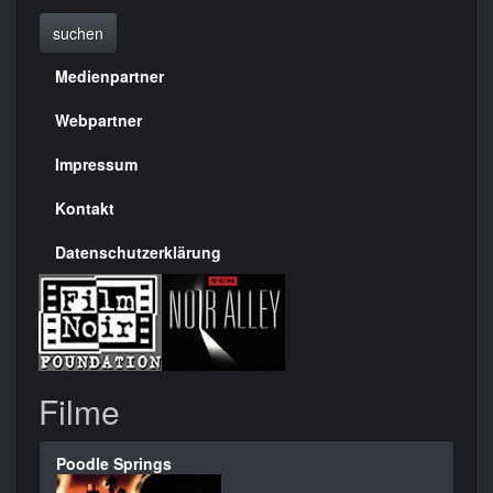
suchen
Medienpartner
Menülinks
rechte
Webpartner
Seite
Impressum
Kontakt
Datenschutzerklärung
Filme
Poodle Springs