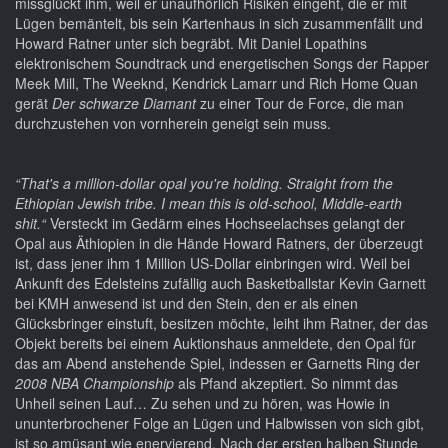
missglückt ihm, weil er unaufhörlich Risiken eingeht, die er mit
Lügen bemäntelt, bis sein Kartenhaus in sich zusammenfällt und
Howard Ratner unter sich begräbt. Mit Daniel Lopathins
elektronischem Soundtrack und energetischen Songs der Rapper
Meek Mill, The Weeknd, Kendrick Lamarr und Rich Home Quan
gerät
Der schwarze Diamant
zu einer Tour de Force, die man
durchzustehen von vornherein geneigt sein muss.
“That's a million-dollar opal you're holding. Straight from the
Ethiopian Jewish tribe. I mean this is old-school, Middle-earth
shit.“
Versteckt im Gedärm eines Hochseelachses gelangt der
Opal aus Äthiopien in die Hände Howard Ratners, der überzeugt
ist, dass jener ihm 1 Million US-Dollar einbringen wird. Weil bei
Ankunft des Edelsteins zufällig auch Basketballstar Kevin Garnett
bei KMH anwesend ist und den Stein, den er als einen
Glücksbringer einstuft, besitzen möchte, leiht ihm Ratner, der das
Objekt bereits bei einem Auktionshaus anmeldete, den Opal für
das am Abend anstehende Spiel, indessen er Garnetts Ring der
2008 NBA Championship
als Pfand akzeptiert. So nimmt das
Unheil seinen Lauf… Zu sehen und zu hören, was Howie in
ununterbrochener Folge an Lügen und Halbwissen von sich gibt,
ist so amüsant wie enervierend. Nach der ersten halben Stunde