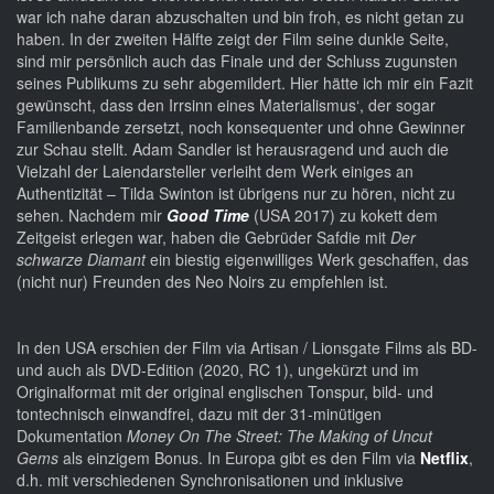
war ich nahe daran abzuschalten und bin froh, es nicht getan zu
haben. In der zweiten Hälfte zeigt der Film seine dunkle Seite,
sind mir persönlich auch das Finale und der Schluss zugunsten
seines Publikums zu sehr abgemildert. Hier hätte ich mir ein Fazit
gewünscht, dass den Irrsinn eines Materialismus‘, der sogar
Familienbande zersetzt, noch konsequenter und ohne Gewinner
zur Schau stellt. Adam Sandler ist herausragend und auch die
Vielzahl der Laiendarsteller verleiht dem Werk einiges an
Authentizität – Tilda Swinton ist übrigens nur zu hören, nicht zu
sehen. Nachdem mir
Good Time
(USA 2017) zu kokett dem
Zeitgeist erlegen war, haben die Gebrüder Safdie mit
Der
schwarze Diamant
ein biestig eigenwilliges Werk geschaffen, das
(nicht nur) Freunden des Neo Noirs zu empfehlen ist.
In den USA erschien der Film via Artisan / Lionsgate Films als BD-
und auch als DVD-Edition (2020, RC 1), ungekürzt und im
Originalformat mit der original englischen Tonspur, bild- und
tontechnisch einwandfrei, dazu mit der 31-minütigen
Dokumentation
Money On The Street: The Making of Uncut
Gems
als einzigem Bonus. In Europa gibt es den Film via
Netflix
,
d.h. mit verschiedenen Synchronisationen und inklusive