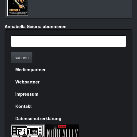
Annabella Sciorra abonnieren
suchen
Medienpartner
Menülinks
rechte
Webpartner
Seite
Impressum
Kontakt
Datenschutzerklärung