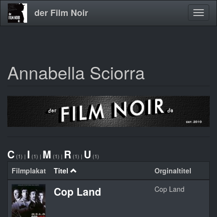
der Film Noir
Navig
aktivi
Annabella Sciorra
Direkt
zum
Inhalt
C
I
M
R
U
(1)
|
(1)
|
(1)
|
(1)
|
(1)
Filmplakat
Titel
Orginaltitel
Cop Land
Cop Land