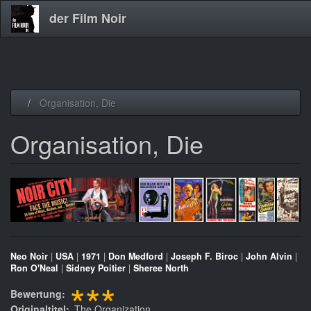
der Film Noir
Direkt
Organisation, Die
zum
Inhalt
Organisation, Die
Neo Noir
|
USA
|
1971
|
Don Medford
|
Joseph F. Biroc
|
John Alvin
|
Ron O'Neal
|
Sidney Poitier
|
Sheree North
***
Bewertung
Originaltitel
The Organization