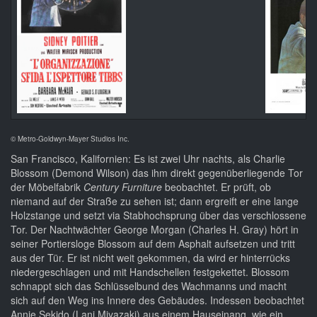
© Metro-Goldwyn-Mayer Studios Inc.
San Francisco, Kalifornien: Es ist zwei Uhr nachts, als Charlie
Blossom (Demond Wilson) das ihm direkt gegenüberliegende Tor
der Möbelfabrik
Century Furniture
beobachtet. Er prüft, ob
niemand auf der Straße zu sehen ist; dann ergreift er eine lange
Holzstange und setzt via Stabhochsprung über das verschlossene
Tor. Der Nachtwächter George Morgan (Charles H. Gray) hört in
seiner Portiersloge Blossom auf dem Asphalt aufsetzen und tritt
aus der Tür. Er ist nicht weit gekommen, da wird er hinterrücks
niedergeschlagen und mit Handschellen festgekettet. Blossom
schnappt sich das Schlüsselbund des Wachmanns und macht
sich auf den Weg ins Innere des Gebäudes. Indessen beobachtet
Annie Sekido (Lani Miyazaki) aus einem Hauseinang, wie ein