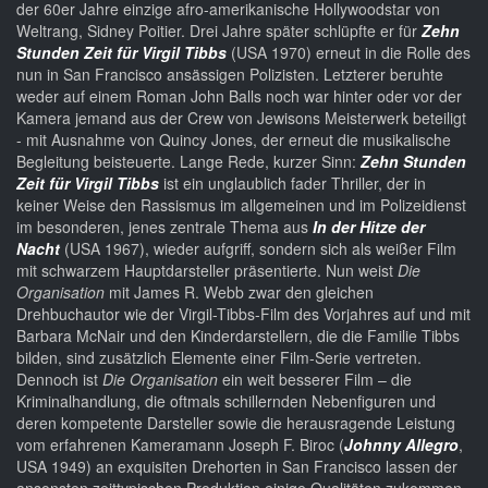
der 60er Jahre einzige afro-amerikanische Hollywoodstar von
Weltrang, Sidney Poitier. Drei Jahre später schlüpfte er für
Zehn
Stunden Zeit für Virgil Tibbs
(USA 1970) erneut in die Rolle des
nun in San Francisco ansässigen Polizisten. Letzterer beruhte
weder auf einem Roman John Balls noch war hinter oder vor der
Kamera jemand aus der Crew von Jewisons Meisterwerk beteiligt
- mit Ausnahme von Quincy Jones, der erneut die musikalische
Begleitung beisteuerte. Lange Rede, kurzer Sinn:
Zehn Stunden
Zeit für Virgil Tibbs
ist ein unglaublich fader Thriller, der in
keiner Weise den Rassismus im allgemeinen und im Polizeidienst
im besonderen, jenes zentrale Thema aus
In der Hitze der
Nacht
(USA 1967), wieder aufgriff, sondern sich als weißer Film
mit schwarzem Hauptdarsteller präsentierte. Nun weist
Die
Organisation
mit James R. Webb zwar den gleichen
Drehbuchautor wie der Virgil-Tibbs-Film des Vorjahres auf und mit
Barbara McNair und den Kinderdarstellern, die die Familie Tibbs
bilden, sind zusätzlich Elemente einer Film-Serie vertreten.
Dennoch ist
Die Organisation
ein weit besserer Film – die
Kriminalhandlung, die oftmals schillernden Nebenfiguren und
deren kompetente Darsteller sowie die herausragende Leistung
vom erfahrenen Kameramann Joseph F. Biroc (
Johnny Allegro
,
USA 1949) an exquisiten Drehorten in San Francisco lassen der