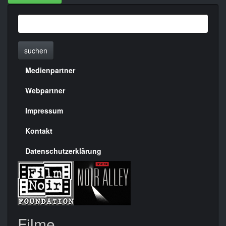
suchen
Medienpartner
Menülinks
rechte
Webpartner
Seite
Impressum
Kontakt
Datenschutzerklärung
Filme