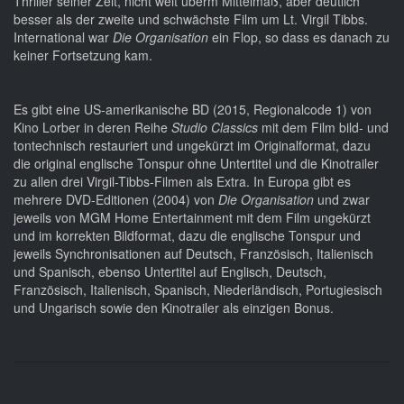
Thriller seiner Zeit, nicht weit überm Mittelmaß, aber deutlich
besser als der zweite und schwächste Film um Lt. Virgil Tibbs.
International war
Die Organisation
ein Flop, so dass es danach zu
keiner Fortsetzung kam.
Es gibt eine US-amerikanische BD (2015, Regionalcode 1) von
Kino Lorber in deren Reihe
Studio Classics
mit dem Film bild- und
tontechnisch restauriert und ungekürzt im Originalformat, dazu
die original englische Tonspur ohne Untertitel und die Kinotrailer
zu allen drei Virgil-Tibbs-Filmen als Extra. In Europa gibt es
mehrere DVD-Editionen (2004) von
Die Organisation
und zwar
jeweils von MGM Home Entertainment mit dem Film ungekürzt
und im korrekten Bildformat, dazu die englische Tonspur und
jeweils Synchronisationen auf Deutsch, Französisch, Italienisch
und Spanisch, ebenso Untertitel auf Englisch, Deutsch,
Französisch, Italienisch, Spanisch, Niederländisch, Portugiesisch
und Ungarisch sowie den Kinotrailer als einzigen Bonus.