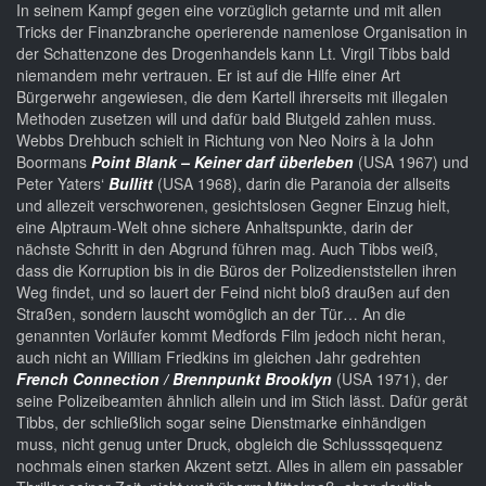
In seinem Kampf gegen eine vorzüglich getarnte und mit allen
Tricks der Finanzbranche operierende namenlose Organisation in
der Schattenzone des Drogenhandels kann Lt. Virgil Tibbs bald
niemandem mehr vertrauen. Er ist auf die Hilfe einer Art
Bürgerwehr angewiesen, die dem Kartell ihrerseits mit illegalen
Methoden zusetzen will und dafür bald Blutgeld zahlen muss.
Webbs Drehbuch schielt in Richtung von Neo Noirs à la John
Boormans
Point Blank – Keiner darf überleben
(USA 1967) und
Peter Yaters‘
Bullitt
(USA 1968), darin die Paranoia der allseits
und allezeit verschworenen, gesichtslosen Gegner Einzug hielt,
eine Alptraum-Welt ohne sichere Anhaltspunkte, darin der
nächste Schritt in den Abgrund führen mag. Auch Tibbs weiß,
dass die Korruption bis in die Büros der Polizedienststellen ihren
Weg findet, und so lauert der Feind nicht bloß draußen auf den
Straßen, sondern lauscht womöglich an der Tür… An die
genannten Vorläufer kommt Medfords Film jedoch nicht heran,
auch nicht an William Friedkins im gleichen Jahr gedrehten
French Connection / Brennpunkt Brooklyn
(USA 1971), der
seine Polizeibeamten ähnlich allein und im Stich lässt. Dafür gerät
Tibbs, der schließlich sogar seine Dienstmarke einhändigen
muss, nicht genug unter Druck, obgleich die Schlusssqequenz
nochmals einen starken Akzent setzt. Alles in allem ein passabler