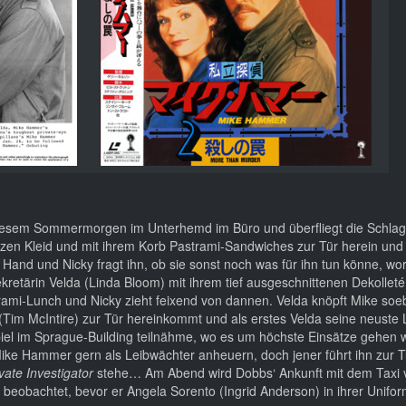
diesem Sommermorgen im Unterhemd im Büro und überfliegt die Schlag
en Kleid und mit ihrem Korb Pastrami-Sandwiches zur Tür herein und s
and und Nicky fragt ihn, ob sie sonst noch was für ihn tun könne, wo
etärin Velda (Linda Bloom) mit ihrem tief ausgeschnittenen Dekolleté,
i-Lunch und Nicky zieht feixend von dannen. Velda knöpft Mike soe
im McIntire) zur Tür hereinkommt und als erstes Velda seine neuste 
iel im Sprague-Building teilnähme, wo es um höchste Einsätze gehen
Mike Hammer gern als Leibwächter anheuern, doch jener führt ihn zur T
vate Investigator
stehe… Am Abend wird Dobbs‘ Ankunft mit dem Taxi 
beobachtet, bevor er Angela Sorento (Ingrid Anderson) in ihrer Unifo