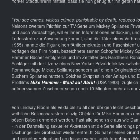
Yorker Stadtführerin mitteilt, dass sie nun genug für ihn getan 
"You see crimes, vicious crimes, punishable by death, reduced t
Nelsons zweitem Pilotfilm zur TV-Serie um Mickey Spillanes Priv
und auch Verdächtige, will er ihnen Informationen entlocken, und
Todesstrafe zur Anwendung kommt, sind die Täter eines Verbreche
1955) nannte die Figur einen “Antidemokraten und Faschisten“ 
Vorlagen des Film Noirs, bezeichnete seinen Schöpfer Mickey Spi
Hammer-Bücher erfolgreich und im Zeitalter des Hardliners Rona
Schläger mit der Lizenz eines New Yorker Privatdetektivs zwis
Romanvorlage Mickey Spillanes sondern auf einem Originaldrehbu
Büchern Spillanes nutzten. Solches Skript ist in der Anlage und E
Pilotfilms
Mike Hammer - Mord auf Abruf
(USA 1983), zugleich i
aufmerksamen Zuschauer schon nach 10 Minuten mehr als nur 
Von Lindsay Bloom als Velda bis zu all den übrigen leicht beschü
weibliche Rollencharaktere einzig Objekte für Mike Hammers unsti
bösen Buben ermordet werden. Fast alle sehen sie aus wie Dam
- in der Darstellung sexueller Aktivitäten ist die Serie allerdings
Dschungel der Großstadt wieder entreißt. So hat er einen Grun
und gelobtes Heimatland an dessen wahre, unhintergehbare Wert