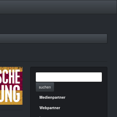
suchen
Medienpartner
Menülinks
rechte
Webpartner