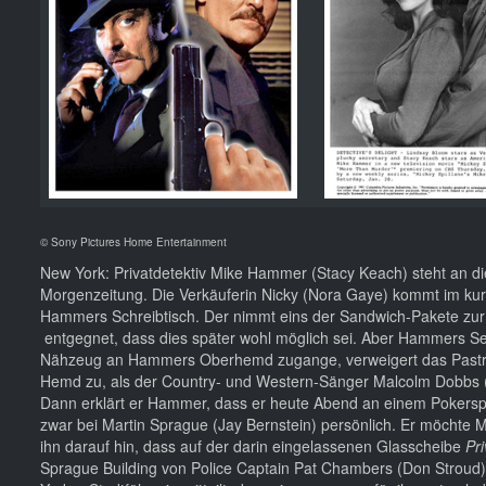
© Sony Pictures Home Entertainment
New York: Privatdetektiv Mike Hammer (Stacy Keach) steht an 
Morgenzeitung. Die Verkäuferin Nicky (Nora Gaye) kommt im kurz
Hammers Schreibtisch. Der nimmt eins der Sandwich-Pakete zur H
entgegnet, dass dies später wohl möglich sei. Aber Hammers Sekr
Nähzeug an Hammers Oberhemd zugange, verweigert das Pastram
Hemd zu, als der Country- und Western-Sänger Malcolm Dobbs (T
Dann erklärt er Hammer, dass er heute Abend an einem Pokersp
zwar bei Martin Sprague (Jay Bernstein) persönlich. Er möchte 
ihn darauf hin, dass auf der darin eingelassenen Glasscheibe
Pri
Sprague Building von Police Captain Pat Chambers (Don Stroud) 