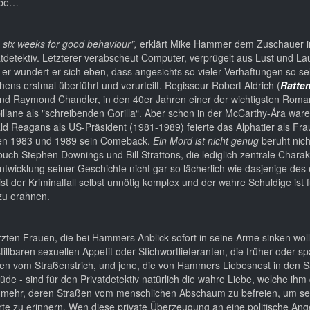
habe…
o six weeks for good behaviour",
erklärt Mike Hammer dem Zuschauer i
atdetektiv. Letzterer verabscheut Computer, verprügelt aus Lust und L
 er wundert er sich eben, dass angesichts so vieler Verhaftungen so se
ns erstmal überführt und verurteilt. Regisseur Robert Aldrich (
Ratte
und Raymond Chandler, in den 40er Jahren einer der wichtigsten Roma
llane als "schreibenden Gorilla“. Aber schon in der McCarthy-Ära ware
ld Reagans als US-Präsident (1981-1989) feierte das Alphatier als Fr
chen 1983 und 1989 sein Comeback.
Ein Mord ist nicht genug
beruht nich
ch Stephen Downings und Bill Strattons, die lediglich zentrale Chara
ntwicklung seiner Geschichte nicht gar so lächerlich wie dasjenige des
st der Kriminalfall selbst unnötig komplex und der wahre Schuldige ist 
zu erahnen.
rzten Frauen, die bei Hammers Anblick sofort in seine Arme sinken woll
llbaren sexuellen Appetit oder Stichwortlieferanten, die früher oder sp
en vom Straßenstrich, und jene, die von Hammers Liebesnest in den 
 prüde - sind für den Privatdetektiv natürlich die wahre Liebe, welche ih
d mehr, deren Straßen vom menschlichen Abschaum zu befreien, um sei
e zu erinnern. Wen diese private Überzeugung an eine politische An