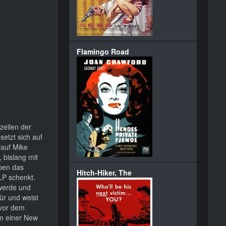
Flamingo Road
zeilen der
etzt sich auf
rauf Mike
 bislang mit
ben das
Hitch-Hiker, The
LP schenkt.
 werde und
ür und weist
vor dem
rm einer New