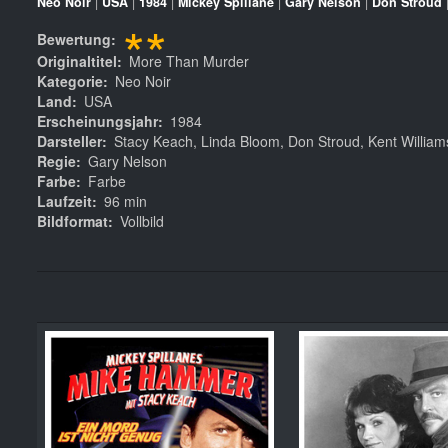
Neo Noir
|
USA
|
1984
|
Mickey Spillane
|
Gary Nelson
|
Don Stroud
**
Bewertung
Originaltitel
More Than Murder
Kategorie
Neo Noir
Land
USA
Erscheinungsjahr
1984
Darsteller
Stacy Keach, Linda Bloom, Don Stroud, Kent William
Regie
Gary Nelson
Farbe
Farbe
Laufzeit
96 min
Bildformat
Vollbild