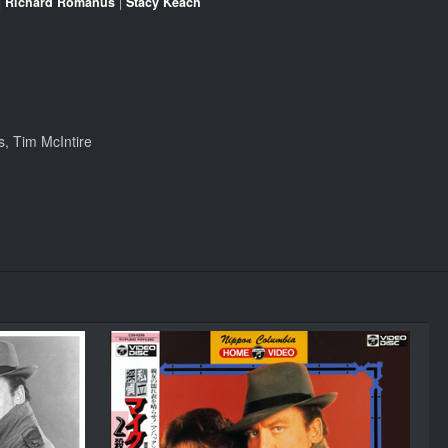
|
Richard Romanus
|
Stacy Keach
s, Tim McIntire