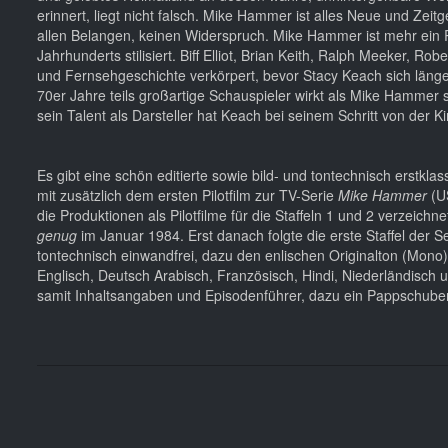
erinnert, liegt nicht falsch. Mike Hammer ist alles Neue und Zeit
allen Belangen, keinen Widerspruch. Mike Hammer ist mehr ein Rä
Jahrhunderts stilisiert. Biff Elliot, Brian Keith, Ralph Meeker,
und Fernsehgeschichte verkörpert, bevor Stacy Keach sich länger
70er Jahre teils großartige Schauspieler wirkt als Mike Hammer s
sein Talent als Darsteller hat Keach bei seinem Schritt von der 
Es gibt eine schön editierte sowie bild- und tontechnisch erstkl
mit zusätzlich dem ersten Pilotfilm zur TV-Serie
Mike Hammer
(U
die Produktionen als Pilotfilme für die Staffeln 1 und 2 verzeichn
genug
im Januar 1984. Erst danach folgte die erste Staffel der S
tontechnisch einwandfrei, dazu den enlischen Originalton (Mono)
Englisch, Deutsch Arabisch, Französisch, Hindi, Niederländisch 
samit Inhaltsangaben und Episodenführer, dazu ein Pappschuber. 