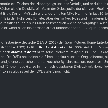
gemäße ein Zeichen des Niedergangs und des Verfalls, und er duldet hie
cher als ein Detektiv, ein Mann der Selbstjustiz, der sich zum Robin
 Robert Bray, Darren McGavin und andere hatten Mike Hammer in fast 30 J
fristig der Rolle verpflichtete. Aber der im Neo Noirs und in anderen 
o reaktionär und bis ins Mark selbstherrlich wie seine Vorgänger. Auch 
Kinoleinwand hinab ins Fernsehformat unübersehbar auf Autopilot gescha
assig restauriere deutsche 2-DVD (2006) der Sony Pictures Home Enterta
SA 1984 – 1989), betitelt
Mord auf Abruf
(USA 1983). Auf dem Papps
et, doch
Mord auf Abruf
hatte seine Premiere im April 1983 und
Ein Mor
erie. Die DVDs beinhalten die Filme ungekürzt und im Originalformat, bi
 und je eine deutsche und französische Synchronisation, obendrein Unte
und Türkisch, das Ganze im mehfach klappbaren Digipack mit vierseitig
Extras gibt es auf den DVDs allerdings nicht.