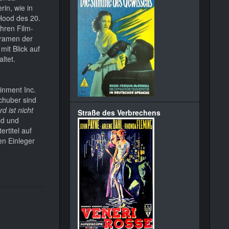
rin, wie in
 Hood des 20.
ahren Film-
Dramen der
mit Blick auf
ltet.
inment Inc.
chuber sind
d ist nicht
Straße des Verbrechens
ld und
rtitel auf
en Einleger