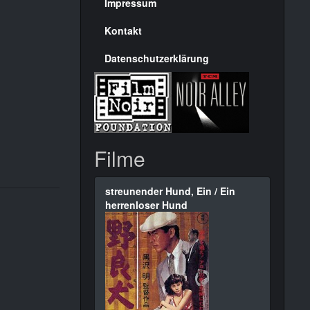
Seite
Impressum
Kontakt
Datenschutzerklärung
Filme
streunender Hund, Ein / Ein
herrenloser Hund