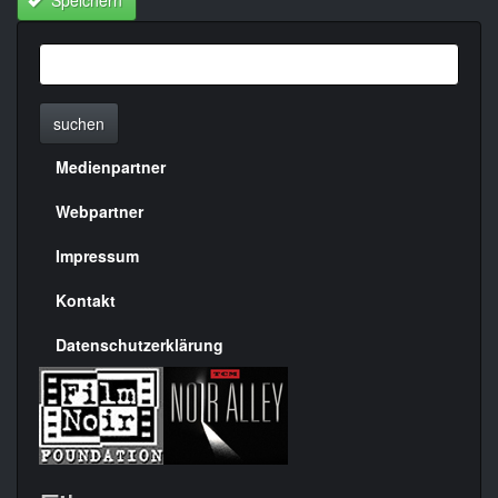
suchen
Medienpartner
Menülinks
rechte
Webpartner
Seite
Impressum
Kontakt
Datenschutzerklärung