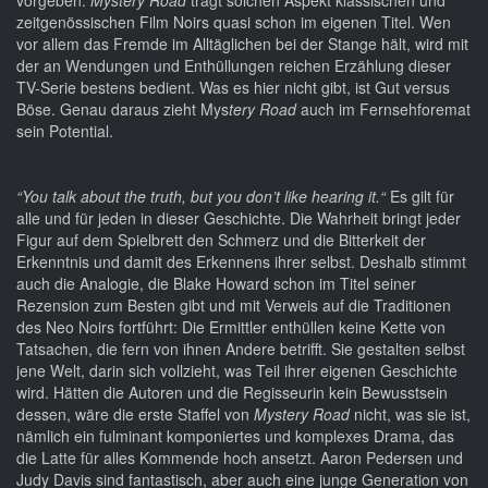
vorgeben.
Mystery Road
trägt solchen Aspekt klassischen und
zeitgenössischen Film Noirs quasi schon im eigenen Titel. Wen
vor allem das Fremde im Alltäglichen bei der Stange hält, wird mit
der an Wendungen und Enthüllungen reichen Erzählung dieser
TV-Serie bestens bedient. Was es hier nicht gibt, ist Gut versus
Böse. Genau daraus zieht Mys
tery Road
auch im Fernsehforemat
sein Potential.
“You talk about the truth, but you don’t like hearing it.“
Es gilt für
alle und für jeden in dieser Geschichte. Die Wahrheit bringt jeder
Figur auf dem Spielbrett den Schmerz und die Bitterkeit der
Erkenntnis und damit des Erkennens ihrer selbst. Deshalb stimmt
auch die Analogie, die Blake Howard schon im Titel seiner
Rezension zum Besten gibt und mit Verweis auf die Traditionen
des Neo Noirs fortführt: Die Ermittler enthüllen keine Kette von
Tatsachen, die fern von ihnen Andere betrifft. Sie gestalten selbst
jene Welt, darin sich vollzieht, was Teil ihrer eigenen Geschichte
wird. Hätten die Autoren und die Regisseurin kein Bewusstsein
dessen, wäre die erste Staffel von
Mystery Road
nicht, was sie ist,
nämlich ein fulminant komponiertes und komplexes Drama, das
die Latte für alles Kommende hoch ansetzt. Aaron Pedersen und
Judy Davis sind fantastisch, aber auch eine junge Generation von