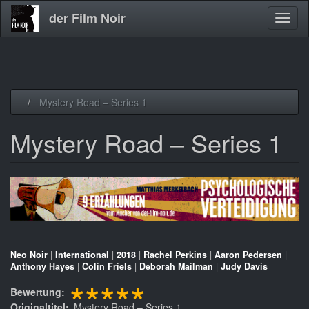
der Film Noir
Navig
aktivi
Direkt
Mystery Road – Series 1
zum
Inhalt
Mystery Road – Series 1
Neo Noir
|
International
|
2018
|
Rachel Perkins
|
Aaron Pedersen
|
Anthony Hayes
|
Colin Friels
|
Deborah Mailman
|
Judy Davis
*****
Bewertung
Originaltitel
Mystery Road – Series 1