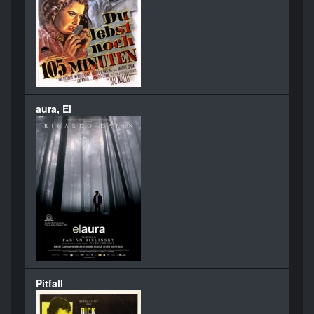
aura, El
Pitfall