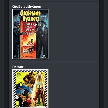
Großstadthyänen
Detour