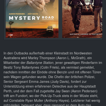
In den Outbacks außerhalb einer Kleinstadt im Nordwesten
Australiens wird Marley Thompson (Aaron L. McGrath), ein
Mitarbeiter der
Ballantyne Station
, jener gewaltigen Rinderfarm im
Besitz Tony Ballantynes (Colin Friels), als vermisst gemeldet,
nachdem inmitten der Einöde ohne Benzin und mit offenen Türen
sein Wagen gefunden wurde. Die Chefin der örtlichen Polizei,
Senior Sergeant Emma James (Judy Davis), fordert zur
Unterstützung einen erfahrenen Detective aus der Hauptstadt
Perth, und der dem Fall zugeteilte Jay Swan (Aaron Pedersen)
trifft am Fundort, wo der Pick-Up-Truck stets in der Wüste steht,
auf Constable Ryan Muller (Anthony Hayes). Letzterer hat wenig
mitzuteilen, beteuert aber, dass niemand an dem Auto das