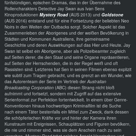
fünfstündigen, epischen Dramas, das in der Übernahme des
Rollencharakters Detective Jay Swan aus Ivan Sens
Kinoproduktionen
Mystery Road
(AUS 2013) und
Goldstone
(AUS 2016) entstand und für eine Fortsetzung der beliebten Neo
Noirs in den Weiten der Outbacks sorgt. Solcher Aspekt ist das
Zusammenleben der Aborigenes und der weißen Bevölkerung in
Städten und Kommunen Australiens, ihre gemeinsame
Geschichte und deren Auswirkungen auf das Hier und Heute. Jay
Swan ist selbst ein Aborigene, aber als Polizeibeamter zugleich
auf Seiten derer, die den Staat und seine Organe repräsentieren,
auf Seiten der Herrschenden, die in der Regel weiß und oft
Rassisten sind. Letzteres hat Sen in seinen Filmen ebenso explizit
wie subtil zum Tragen gebracht, und es grenzt an ein Wunder, wie
das Autorenteam der Serie im Vertrieb der
Australian
Broadcasting Corporation
(ABC) diesen Strang nicht bloß
aufnimmt und fortsetzt, sondern mit Zugriff auf das extensive
Serienformat zur Perfektion fortentwickelt. In einem über Genre-
Konventionen hinaus hochwertigen Kriminalfilm ist die Suche
nach einem Täter bestenfalls ein Mittel zum Zweck, dank dessen
die schöpferischen Kräfte vor und hinter der Kamera ihren
Kunstraum mit Ereignissen, Schauplätzen und Figuren bevölkern,
die nie und nimmer sind, was sie dem Anschein nach zu sein