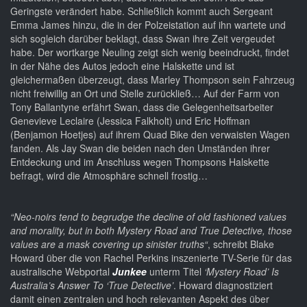
Geringste verändert habe. Schließlich kommt auch Sergeant
Emma James hinzu, die in der Polzeistation auf ihn wartete und
sich sogleich darüber beklagt, dass Swan ihre Zeit vergeudet
habe. Der wortkarge Neuling zeigt sich wenig beeindruckt, findet
in der Nähe des Autos jedoch eine Halskette und ist
gleichermaßen überzeugt, dass Marley Thompson sein Fahrzeug
nicht freiwillig an Ort und Stelle zurückließ… Auf der Farm von
Tony Ballantyne erfährt Swan, dass die Gelegenheitsarbeiter
Genevieve Leclaire (Jessica Falkholt) und Eric Hoffman
(Benjamon Hoetjes) auf ihrem Quad Bike den verwaisten Wagen
fanden. Als Jay Swan die beiden nach den Umständen ihrer
Entdeckung und im Anschluss wegen Thompsons Halskette
befragt, wird die Atmosphäre schnell frostig…
“Neo-noirs tend to begrudge the decline of old fashioned values
and morality, but in both Mystery Road and True Detective, those
values are a mask covering up sinister truths“
, schreibt Blake
Howard über die von Rachel Perkins inszenierte TV-Serie für das
australische Webportal
Junkee
unterm Titel
‘Mystery Road’ Is
Australia’s Answer To ‘True Detective’
. Howard diagnostiziert
damit einen zentralen und hoch relevanten Aspekt des über