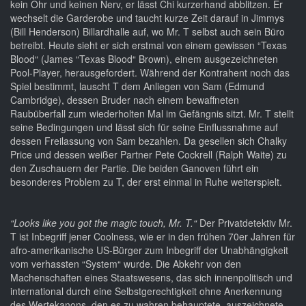
kein Ohr und keinen Nerv, er lässt Chi kurzerhand abblitzen. Er
wechselt die Garderobe und taucht kurze Zeit darauf in Jimmys
(Bill Henderson) Billardhalle auf, wo Mr. T selbst auch sein Büro
betreibt. Heute sieht er sich erstmal von einem gewissen “Texas
Blood“ (James “Texas Blood“ Brown), einem ausgezeichneten
Pool-Player, herausgefordert. Während der Kontrahent noch das
Spiel bestimmt, lauscht T dem Anliegen von Sam (Edmund
Cambridge), dessen Bruder nach einem bewaffneten
Raubüberfall zum wiederholten Mal im Gefängnis sitzt. Mr. T stellt
seine Bedingungen und lässt sich für seine Einflussnahme auf
dessen Freilassung von Sam bezahlen. Da gesellen sich Chalky
Price und dessen weißer Partner Pete Cockrell (Ralph Waite) zu
den Zuschauern der Partie. Die beiden Ganoven führt ein
besonderes Problem zu T, der erst einmal in Ruhe weiterspielt.
“Looks like you got the magic touch, Mr. T.“
Der Privatdetektiv Mr.
T ist Inbegriff jener Coolness, wie er in den frühen 70er Jahren für
afro-amerikanische US-Bürger zum Inbegriff der Unabhängigkeit
vom verhassten “System“ wurde. Die Abkehr von den
Machenschaften eines Staatswesens, das sich innenpolitisch und
international durch eine Selbstgerechtigkeit ohne Anerkennung
des Wertekanons, den es zu wahren behauptete, auszeichnete,