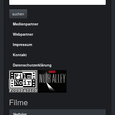
suchen
Medienpartner
Menülinks
rechte
Webpartner
Seite
Impressum
Kontakt
Datenschutzerklärung
Filme
Verfolgt