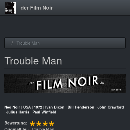
der Film Noir
Direkt
Trouble Man
zum
Inhalt
Trouble Man
Neo Noir
|
USA
|
1972
|
Ivan Dixon
|
Bill Henderson
|
John Crawford
|
Julius Harris
|
Paul Winfield
****
Bewertung
Originaltitel
Trouble Man