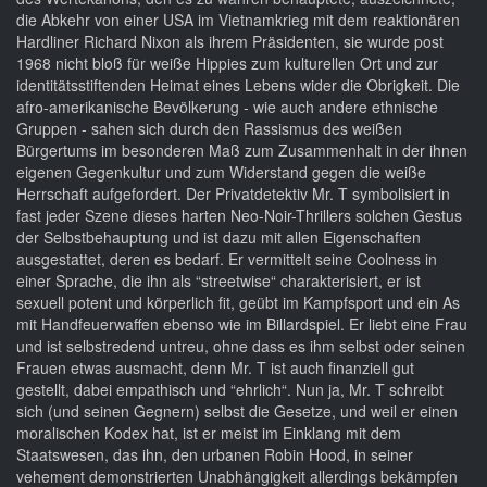
die Abkehr von einer USA im Vietnamkrieg mit dem reaktionären
Hardliner Richard Nixon als ihrem Präsidenten, sie wurde post
1968 nicht bloß für weiße Hippies zum kulturellen Ort und zur
identitätsstiftenden Heimat eines Lebens wider die Obrigkeit. Die
afro-amerikanische Bevölkerung - wie auch andere ethnische
Gruppen - sahen sich durch den Rassismus des weißen
Bürgertums im besonderen Maß zum Zusammenhalt in der ihnen
eigenen Gegenkultur und zum Widerstand gegen die weiße
Herrschaft aufgefordert. Der Privatdetektiv Mr. T symbolisiert in
fast jeder Szene dieses harten Neo-Noir-Thrillers solchen Gestus
der Selbstbehauptung und ist dazu mit allen Eigenschaften
ausgestattet, deren es bedarf. Er vermittelt seine Coolness in
einer Sprache, die ihn als “streetwise“ charakterisiert, er ist
sexuell potent und körperlich fit, geübt im Kampfsport und ein As
mit Handfeuerwaffen ebenso wie im Billardspiel. Er liebt eine Frau
und ist selbstredend untreu, ohne dass es ihm selbst oder seinen
Frauen etwas ausmacht, denn Mr. T ist auch finanziell gut
gestellt, dabei empathisch und “ehrlich“. Nun ja, Mr. T schreibt
sich (und seinen Gegnern) selbst die Gesetze, und weil er einen
moralischen Kodex hat, ist er meist im Einklang mit dem
Staatswesen, das ihn, den urbanen Robin Hood, in seiner
vehement demonstrierten Unabhängigkeit allerdings bekämpfen