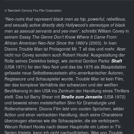
© Twentieth Century Fox Film Corporation
“Neo-noirs that represent black men as hip, powerful, rebellious,
and sexually active directly defy Hollywood’s stereotype of black
men as asexual servants and yes-men”
, schreibt William Covey in
seinem Essay
The Genre Don’t Know Where It Came From:
African American Neo-Noir Since the 1960’s
(2003). In Ivan
Dixons
Trouble Man
ist Protagonist Mr. T all das und mehr. Aber
nicht nur Covey sondern auch Robert Hooks’ Ausgestaltung der
Rolle seines Detektivs belegt, wie zentral Gordon Parks‘
Shaft
(USA 1971) für den Neo Noir und das bis 1975 als
Blaxploitation
gefasste neue Selbstbewusstsein afro-amerikanischer Autoren,
Regisseure und Schauspieler wurde.
Trouble Man
ist kein Film,
der das komplexe Verhältnis der schwarzen und der weißen
Bevölkerung in den USA ins Zentrum der Handlung eines Thrillers
stellt. Das tut Barry Shear mit
Straße zum Jenseits
(USA 1972)
und beweist einen meisterhaften Sinn für Dramaturgie und
Rollencharaktere. Dixons Film lebt von coolen Sprüchen, wilder
Action und einer vertrackten Handlung, doch seine Charaktere
überzeugen ebenso wie die Schauspieler, die sie verkörpern.
Warum Robert Hooks nach dieser Hauptrolle ein Leben in TV-
Serien fristete, kann ich nicht nachvollziehen. Was von
Trouble