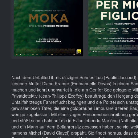
Nach dem Unfalltod ihres einzigen Sohnes Luc (Paulin Jaccoud) 
lebende Mutter Diane Kramer (Emmanuelle Devos) in einem Sana
machen und kehrt unerwartet in die am Genfer See gelegene Vil
Privatdetektiv (Jean-Philippe Écoffey) beauftragt, den Hergang 
Unfallfahrzeugs Fahrerflucht begingen und die Polizei sich untät
gewissenlosen Täter, die eine goldbraune Limousine älteren Bau
wenige zugelassen. Mit einer vagen Personenbeschreibung gerüst
und stößt schon bald auf die in Evian lebende Marlène (Nathalie
und ein Mann auf dem Beifahrersitz gesessen haben, so viel wei
namens Michel (David Clavel) erspäht. Sie findet heraus, dass 