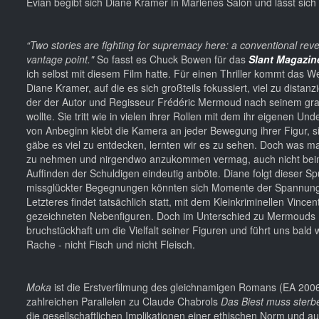
Evian begibt sich Diane Kramer in Marlènes Salon und lässt sich
“Two stories are fighting for supremacy here: a conventional reven
vantage point."
So fasst es Chuck Bowen für das
Slant Magazin
ich selbst mit diesem Film hatte. Für einen Thriller kommt das W
Diane Kramer, auf die es sich großteils fokussiert, viel zu dista
der der Autor und Regisseur Frédéric Mermoud nach seinem gr
wollte. Sie tritt wie in vielen ihrer Rollen mit dem ihr eigenen
von Anbeginn klebt die Kamera an jeder Bewegung ihrer Figur, sie
gäbe es viel zu entdecken, lernten wir es zu sehen. Doch was man
zu nehmen und nirgendwo anzukommen vermag, auch nicht beim 
Auffinden der Schuldigen eindeutig anböte. Diane folgt dieser S
missglückter Begegnungen könnten sich Momente der Spannung un
Letzteres findet tatsächlich statt, mit dem Kleinkriminellen Vinc
gezeichneten Nebenfiguren. Doch im Unterschied zu Mermouds 
bruchstückhaft um die Vielfalt seiner Figuren und führt uns bal
Rache - nicht Fisch und nicht Fleisch.
Moka
ist die Erstverfilmung des gleichnamigen Romans (EA 2006)
zahlreichen Parallelen zu Claude Chabrols
Das Biest muss ster
die gesellschaftlichen Implikationen einer ethischen Norm und au