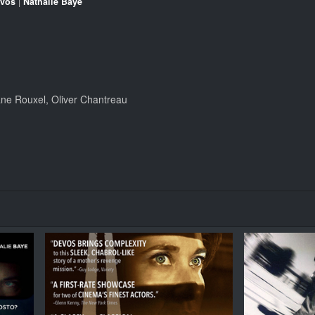
evos
|
Nathalie Baye
ane Rouxel, Oliver Chantreau