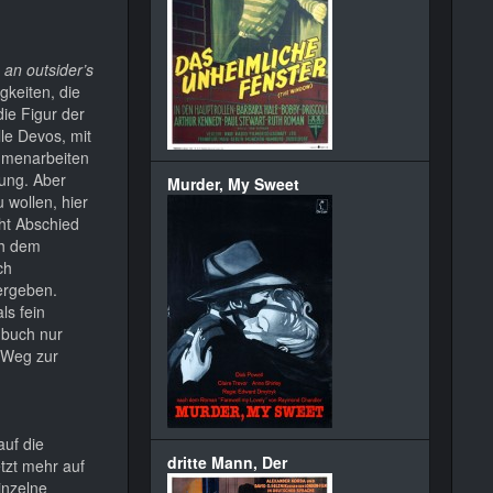
 an outsider’s
gkeiten, die
die Figur der
lle Devos, mit
mmenarbeiten
nung. Aber
Murder, My Sweet
 wollen, hier
cht Abschied
ch dem
ch
ergeben.
ls fein
hbuch nur
m Weg zur
auf die
dritte Mann, Der
tzt mehr auf
inzelne