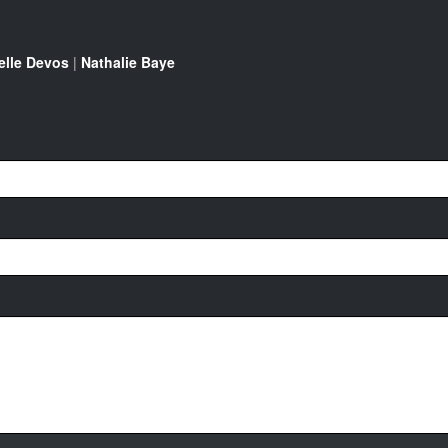
lle Devos
|
Nathalie Baye