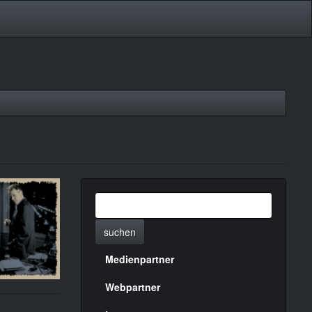
suchen
Medienpartner
Menülinks
rechte
Webpartner