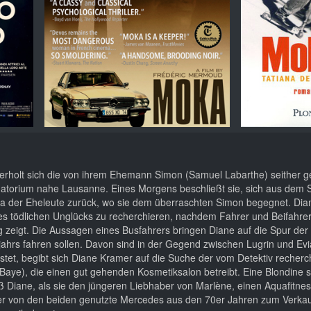
erholt sich die von ihrem Ehemann Simon (Samuel Labarthe) seither g
torium nahe Lausanne. Eines Morgens beschließt sie, sich aus dem 
la der Eheleute zurück, wo sie dem überraschten Simon begegnet. Dia
des tödlichen Unglücks zu recherchieren, nachdem Fahrer und Beifahre
ig zeigt. Die Aussagen eines Busfahrers bringen Diane auf die Spur der
jahrs fahren sollen. Davon sind in der Gegend zwischen Lugrin und Evi
et, begibt sich Diane Kramer auf die Suche der vom Detektiv recherc
 Baye), die einen gut gehenden Kosmetiksalon betreibt. Eine Blondine s
ß Diane, als sie den jüngeren Liebhaber von Marlène, einen Aquafitnes
der von den beiden genutzte Mercedes aus den 70er Jahren zum Verkauf