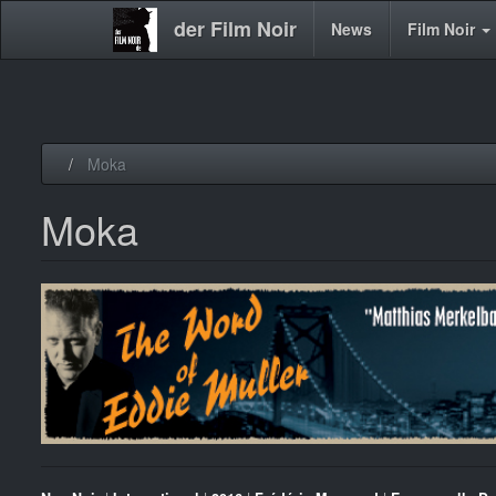
der Film Noir
Main
News
Film Noir
navigation
Direkt
Moka
zum
Inhalt
Moka