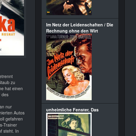
Im Netz der Leidenschaften / Die
Rechnung ohne den Wirt
etrennt
Staub zu
ne hat einen
r des
an nur
unheimliche Fenster, Das
hierten Autos
oll gefahren
s-Trainer
 steht. In