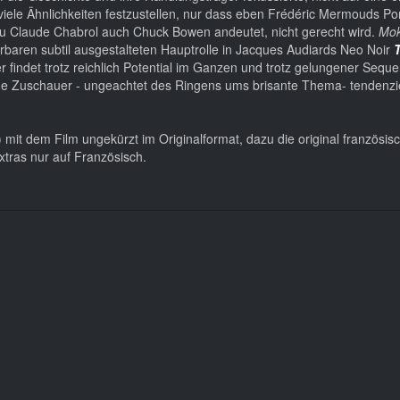
iele Ähnlichkeiten festzustellen, nur dass eben Frédéric Mermouds Port
e zu Claude Chabrol auch Chuck Bowen andeutet, nicht gerecht wird.
Mo
aren subtil ausgestalteten Hauptrolle in Jacques Audiards Neo Noir
 findet trotz reichlich Potential im Ganzen und trotz gelungener Sequ
ine Zuschauer - ungeachtet des Ringens ums brisante Thema- tendenzie
 mit dem Film ungekürzt im Originalformat, dazu die original französi
xtras nur auf Französisch.