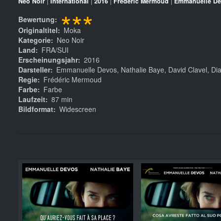
Neo Noir
|
International
|
2016
|
Frédéric Mermoud
|
Emmanuelle D
***
Bewertung
Originaltitel
Moka
Kategorie
Neo Noir
Land
FRA/SUI
Erscheinungsjahr
2016
Darsteller
Emmanuelle Devos, Nathalie Baye, David Clavel, Di
Regie
Frédéric Mermoud
Farbe
Farbe
Laufzeit
87 min
Bildformat
Widescreen