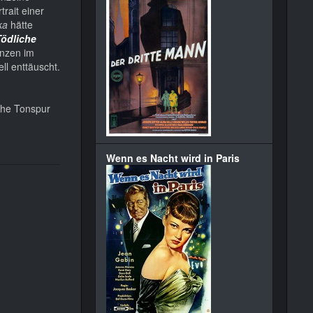
rait einer
ka
hätte
Tödliche
enzen im
ll enttäuscht.
sche Tonspur
Wenn es Nacht wird in Paris