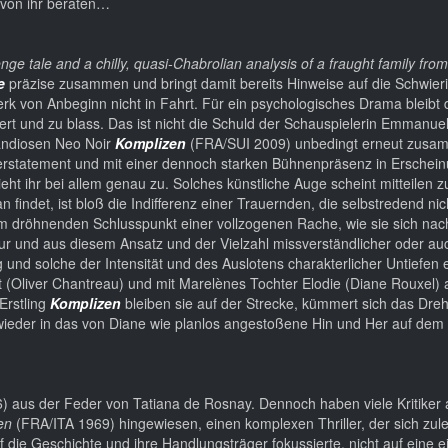
 von ihr beraten…
ge tale and a chilly, quasi-Chabrolian analysis of a fraught family from
e
präzise zusammen und bringt damit bereits Hinweise auf die Schwieri
erk von Anbeginn nicht in Fahrt. Für ein psychologisches Drama bleibt 
nziert und zu blass. Das ist nicht die Schuld der Schauspielerin Emmanue
andiosen Neo Noir
Komplizen
(FRA/SUI 2009) unbedingt erneut zusa
 Understatement und mit einer dennoch starken Bühnenpräsenz in Erschei
ht ihr bei allem genau zu. Solches künstliche Auge scheint mitteilen zu
 findet, ist bloß die Indifferenz einer Trauernden, die selbstredend ni
dröhnenden Schlusspunkt einer vollzogenen Rache, wie sie sich na
pur und aus diesem Ansatz und der Vielzahl missverständlicher oder au
d solche der Intensität und des Auslotens charakterlicher Untiefen 
ent (Oliver Chantreau) und mit Marelènes Tochter Elodie (Diane Rouxel) a
Erstling
Komplizen
bleiben sie auf der Strecke, kümmert sich das Dre
d wieder in das von Diane wie planlos angestoßene Hin und Her auf de
 aus der Feder von Tatiana de Rosnay. Dennoch haben viele Kritiker 
ben
(FRA/ITA 1969) hingewiesen, einen komplexen Thriller, der sich zule
f die Geschichte und ihre Handlungsträger fokussierte, nicht auf eine e