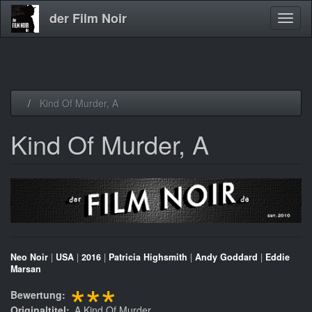
der Film Noir
Navig
aktivi
Direkt
Kind Of Murder, A
zum
Inhalt
Kind Of Murder, A
Neo Noir
|
USA
|
2016
|
Patricia Highsmith
|
Andy Goddard
|
Eddie
Marsan
***
Bewertung
Originaltitel
A Kind Of Murder