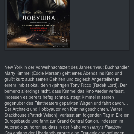
New York in der Vorweihnachtszeit des Jahres 1960: Buchhändler
Marty Kimmel (Eddie Marsan) geht eines Abends ins Kino und
grüßt kurz auch seinen Gehilfen und zugleich Angestellten in
einem Imbisslokal, den 17jährigen Tony Ricco (Radek Lord). Der
bemerkt allerdings nicht, dass Kimmel das Kino wieder verlässt.
Indessen es bereits heftig schneit, steigt Kimmel in seinen
gegenüber des Filmtheaters geparkten Wagen und fährt davon…
Der Architekt und Hobbyautor von Kriminalgeschichten, Walter
Stackhouse (Patrick Wilson), verlässt am folgenden Tag in Eile ein
Bürogebäude und fährt zur Grand Central Station, indessen im
Autoradio zu hören ist, dass in der Nähe von
Harry’s Rainbow
Grill
entlang der Überlandbusroute eine Frauenleiche gefunden