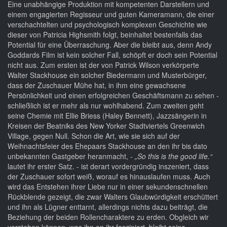
Eine unabhängige Produktion mit kompetenten Darstellern und
einem engagierten Regisseur und guten Kameramann, die einer
verschachtelten und psychologisch komplexen Geschichte wie
dieser von Patricia Highsmith folgt, beinhaltet bestenfalls das
Potential für eine Überraschung. Aber die bleibt aus, denn Andy
Goddards Film ist kein solcher Fall, schöpft er doch sein Potential
nicht aus. Zum ersten ist der von Patrick Wilson verkörperte
Walter Stackhouse ein solcher Biedermann und Musterbürger,
dass der Zuschauer Mühe hat, in ihm eine gewachsene
Persönlichkeit und einen erfolgreichen Geschäftsmann zu sehen -
schließlich ist er mehr als nur wohlhabend. Zum zweiten geht
seine Chemie mit Ellie Briess (Haley Bennett), Jazzsängerin in
Kreisen der Beatniks des New Yorker Stadtviertels Greenwich
Village, gegen Null. Schon die Art, wie sie sich auf der
Weihnachtsfeier des Ehepaars Stackhouse an den ihr bis dato
unbekannten Gastgeber heranmacht, -
„So this is the good life.“
lautet ihr erster Satz. - ist derart vordergründig inszeniert, dass
der Zuschauer sofort weiß, worauf es hinauslaufen muss. Auch
wird das Entstehen ihrer Liebe nur in einer sekundenschnellen
Rückblende gezeigt, die zwar Walters Glaubwürdigkeit erschüttert
und ihn als Lügner enttarnt, allerdings nichts dazu beiträgt, die
Beziehung der beiden Rollencharaktere zu erden. Obgleich wir