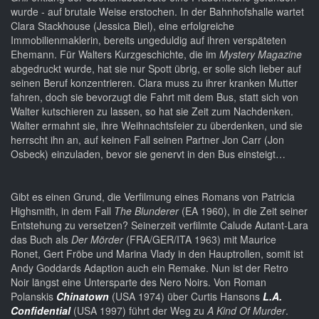
wurde - auf brutale Weise erstochen. In der Bahnhofshalle wartet
Clara Stackhouse (Jessica Biel), eine erfolgreiche
Immobilienmaklerin, bereits ungeduldig auf ihren verspäteten
Ehemann. Für Walters Kurzgeschichte, die im
Mystery Magazine
abgedruckt wurde, hat sie nur Spott übrig, er solle sich lieber auf
seinen Beruf konzentrieren. Clara muss zu ihrer kranken Mutter
fahren, doch sie bevorzugt die Fahrt mit dem Bus, statt sich von
Walter kutschieren zu lassen, so hat sie Zeit zum Nachdenken.
Walter ermahnt sie, ihre Weihnachtsfeier zu überdenken, und sie
herrscht ihn an, auf keinen Fall seinen Partner Jon Carr (Jon
Osbeck) einzuladen, bevor sie genervt in den Bus einsteigt…
Gibt es einen Grund, die Verfilmung eines Romans von Patricia
Highsmith, in dem Fall
The Blunderer
(EA 1960), in die Zeit seiner
Entstehung zu versetzen? Seinerzeit verfilmte Calude Autant-Lara
das Buch als
Der Mörder
(FRA/GER/ITA 1963) mit Maurice
Ronet, Gert Fröbe und Marina Vlady in den Hauptrollen, somit ist
Andy Goddards Adaption auch ein Remake. Nun ist der Retro
Noir längst eine Untersparte des Nero Noirs. Von Roman
Polanskis
Chinatown
(USA 1974) über Curtis Hansons
L.A.
Confidential
(USA 1997) führt der Weg zu
A Kind Of Murder
.