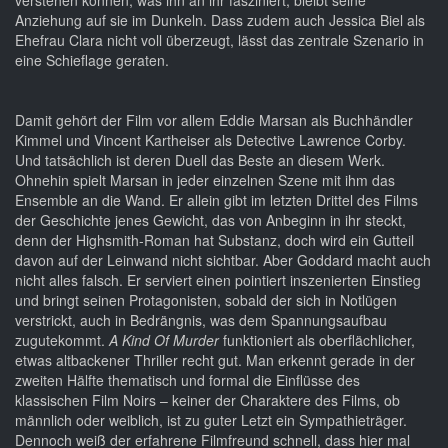
verstehen können, was ihn an ihr fasziniert, bleibt seine
Anziehung auf sie im Dunkeln. Dass zudem auch Jessica Biel als
Ehefrau Clara nicht voll überzeugt, lässt das zentrale Szenario in
eine Schieflage geraten.
Damit gehört der Film vor allem Eddie Marsan als Buchhändler
Kimmel und Vincent Kartheiser als Detective Lawrence Corby.
Und tatsächlich ist deren Duell das Beste an diesem Werk.
Ohnehin spielt Marsan in jeder einzelnen Szene mit ihm das
Ensemble an die Wand. Er allein gibt im letzten Drittel des Films
der Geschichte jenes Gewicht, das von Anbeginn in ihr steckt,
denn der Highsmith-Roman hat Substanz, doch wird ein Gutteil
davon auf der Leinwand nicht sichtbar. Aber Goddard macht auch
nicht alles falsch. Er serviert einen pointiert inszenierten Einstieg
und bringt seinen Protagonisten, sobald der sich in Notlügen
verstrickt, auch in Bedrängnis, was dem Spannungsaufbau
zugutekommt.
A Kind Of Murder
funktioniert als oberflächlicher,
etwas altbackener Thriller recht gut. Man erkennt gerade in der
zweiten Hälfte thematisch und formal die Einflüsse des
klassischen Film Noirs – keiner der Charaktere des Films, ob
männlich oder weiblich, ist zu guter Letzt ein Sympathieträger.
Dennoch weiß der erfahrene Filmfreund schnell, dass hier mal