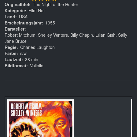
****
Originaltitel
The Night of the Hunter
Kategorie
Film Noir
Land
USA
Erscheinungsjahr
1955
Darsteller
Robert Mitchum, Shelley Winters, Billy Chapin, Lilian Gish, Sally
Jane Bruce
Regie
Charles Laughton
Farbe
s/w
Laufzeit
88 min
Bildformat
Vollbild