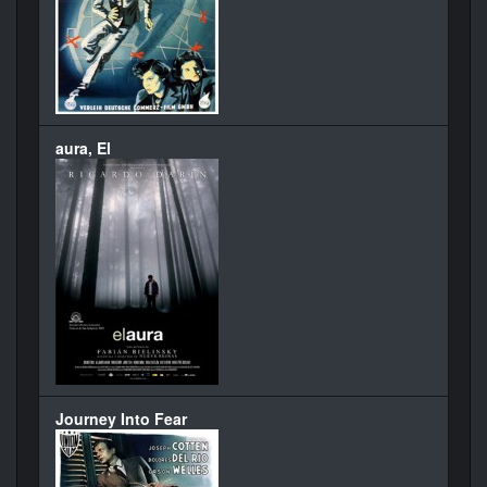
aura, El
Journey Into Fear