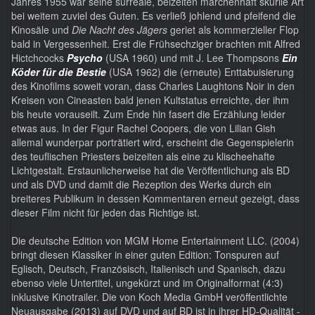
Jahres 1955 war seine surreale, beizeiten märchenhaft skurile Art
bei weitem zuviel des Guten. Es verließ johlend und pfeifend die
Kinosäle und
Die Nacht des Jägers
geriet als kommerzieller Flop
bald in Vergessenheit. Erst die Frühsechziger brachten mit Alfred
Hictchcocks
Psycho
(USA 1960) und mit J. Lee Thompsons
Ein
Köder für die Bestie
(USA 1962) die (erneute) Enttabuisierung
des Kinofilms soweit voran, dass Charles Laughtons Noir in den
Kreisen von Cineasten bald jenen Kultstatus erreichte, der ihm
bis heute vorauseilt. Zum Ende hin fasert die Erzählung leider
etwas aus. In der Figur Rachel Coopers, die von Lilian Gish
allemal wunderpar porträtiert wird, erscheint die Gegenspielerin
des teuflischen Priesters beizeiten als eine zu klischeehafte
Lichtgestalt. Erstaunlicherweise hat die Veröffentlichung als BD
und als DVD und damit die Rezeption des Werks durch ein
breiteres Publikum in dessen Kommentaren erneut gezeigt, dass
dieser Film nicht für jeden das Richtige ist.
Die deutsche Edition von MGM Home Entertainment LLC. (2004)
bringt diesen Klassiker in einer guten Edition: Tonspuren auf
Eglisch, Deutsch, Französisch, Italienisch und Spanisch, dazu
ebenso viele Untertitel, ungekürzt und im Originalformat (4:3)
inklusive Kinotrailer. Die von Koch Media GmbH veröffentlichte
Neuausgabe (2013) auf DVD und auf BD ist in ihrer HD-Qualität -