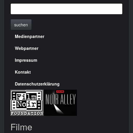
suchen
Medienpartner
Menülinks
rechte
Webpartner
Seite
Impressum
Kontakt
Datenschutzerklärung
Filme