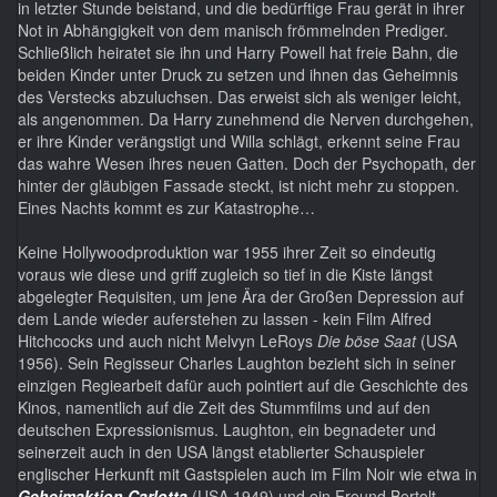
in letzter Stunde beistand, und die bedürftige Frau gerät in ihrer
Not in Abhängigkeit von dem manisch frömmelnden Prediger.
Schließlich heiratet sie ihn und Harry Powell hat freie Bahn, die
beiden Kinder unter Druck zu setzen und ihnen das Geheimnis
des Verstecks abzuluchsen. Das erweist sich als weniger leicht,
als angenommen. Da Harry zunehmend die Nerven durchgehen,
er ihre Kinder verängstigt und Willa schlägt, erkennt seine Frau
das wahre Wesen ihres neuen Gatten. Doch der Psychopath, der
hinter der gläubigen Fassade steckt, ist nicht mehr zu stoppen.
Eines Nachts kommt es zur Katastrophe…
Keine Hollywoodproduktion war 1955 ihrer Zeit so eindeutig
voraus wie diese und griff zugleich so tief in die Kiste längst
abgelegter Requisiten, um jene Ära der Großen Depression auf
dem Lande wieder auferstehen zu lassen - kein Film Alfred
Hitchcocks und auch nicht Melvyn LeRoys
Die böse Saat
(USA
1956). Sein Regisseur Charles Laughton bezieht sich in seiner
einzigen Regiearbeit dafür auch pointiert auf die Geschichte des
Kinos, namentlich auf die Zeit des Stummfilms und auf den
deutschen Expressionismus. Laughton, ein begnadeter und
seinerzeit auch in den USA längst etablierter Schauspieler
englischer Herkunft mit Gastspielen auch im Film Noir wie etwa in
Geheimaktion Carlotta
(USA 1949) und ein Freund Bertolt