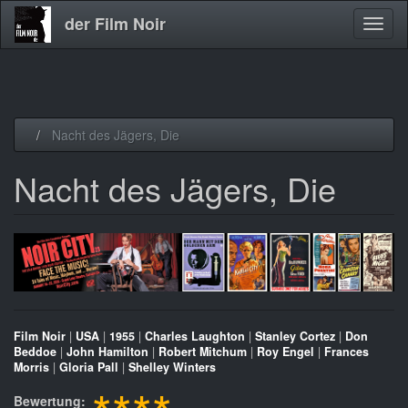
der Film Noir
Navig
aktivi
Direkt
Nacht des Jägers, Die
zum
Inhalt
Nacht des Jägers, Die
Film Noir
|
USA
|
1955
|
Charles Laughton
|
Stanley Cortez
|
Don
Beddoe
|
John Hamilton
|
Robert Mitchum
|
Roy Engel
|
Frances
Morris
|
Gloria Pall
|
Shelley Winters
Bewertung