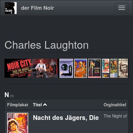
der Film Noir
Navig
aktivi
Charles Laughton
Direkt
zum
Inhalt
N
(1)
Filmplakat
Titel
Orginaltitel
Nacht des Jägers, Die
The Night of th