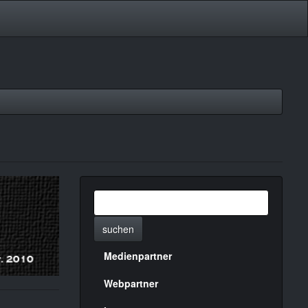
suchen
Medienpartner
Menülinks
rechte
Webpartner