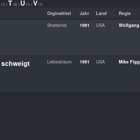
T
U
V
(1)
|
(2)
|
(1)
|
(1)
Orginaltitel
Jahr
Land
Regie
Shattered
1991
USA
Wolfgang
e schweigt
Liebestraum
1991
USA
Mike Figg