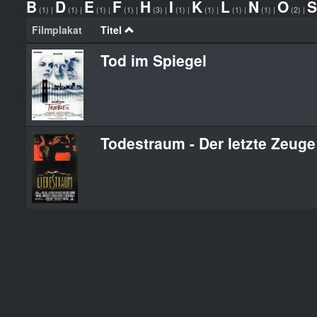
B
D
E
F
H
I
K
L
N
O
S
(1)
|
(1)
|
(1)
|
(1)
|
(3)
|
(1)
|
(1)
|
(1)
|
(1)
|
(2)
|
Filmplakat
Titel
Tod im Spiegel
Todestraum - Der letzte Zeug