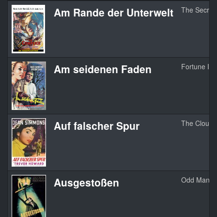
Am Rande der Unterwelt
The Secret
Am seidenen Faden
Fortune Is
Auf falscher Spur
The Cloude
Ausgestoßen
Odd Man O