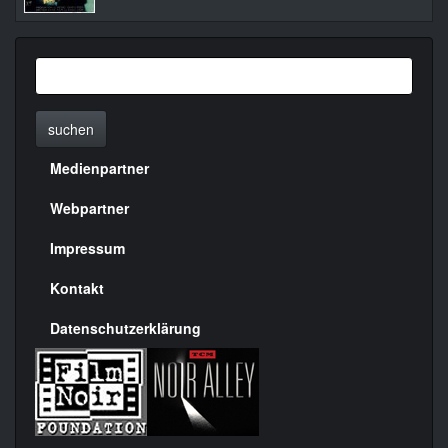
suchen
Medienpartner
Menülinks
rechte
Webpartner
Seite
Impressum
Kontakt
Datenschutzerklärung