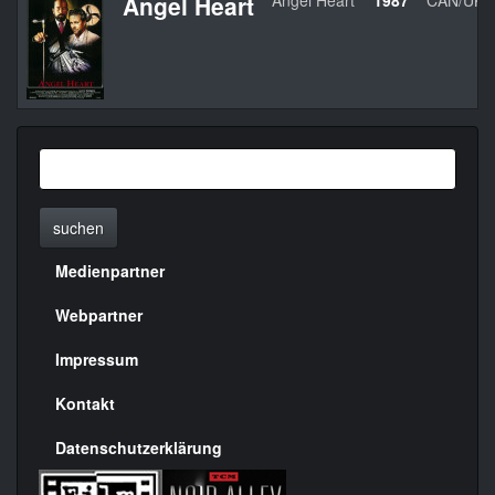
Angel Heart
Angel Heart
1987
CAN/UK/
suchen
Medienpartner
Menülinks
rechte
Webpartner
Seite
Impressum
Kontakt
Datenschutzerklärung