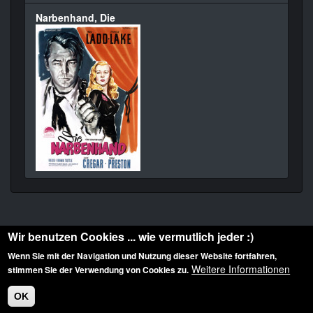
Narbenhand, Die
Wir benutzen Cookies ... wie vermutlich jeder :)
Wenn Sie mit der Navigation und Nutzung dieser Website fortfahren,
Weitere Informationen
stimmen Sie der Verwendung von Cookies zu.
Diese Website ist urheberrechtlich geschützt: © 2010-2026 der Film Noir de. Alle
Rechte vorbehalten.
OK