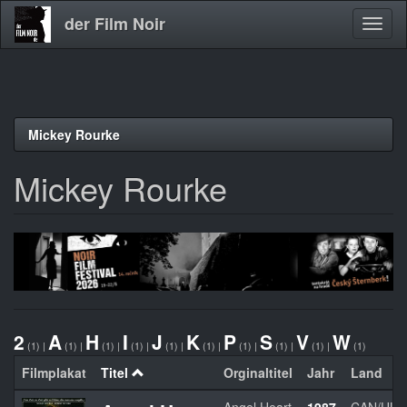
der Film Noir
Navig
aktivi
Direkt
Mickey Rourke
zum
Inhalt
Mickey Rourke
2
A
H
I
J
K
P
S
V
W
(1)
|
(1)
|
(1)
|
(1)
|
(1)
|
(1)
|
(1)
|
(1)
|
(1)
|
(1)
Filmplakat
Titel
Orginaltitel
Jahr
Land