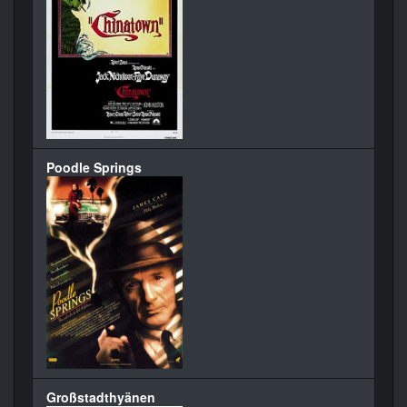
Poodle Springs
Großstadthyänen