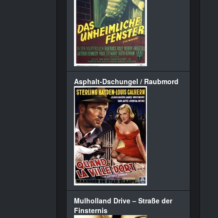
Asphalt-Dschungel / Raubmord
Mulholland Drive – Straße der
Finsternis