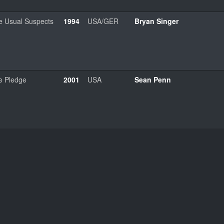
e Usual Suspects
1994
USA/GER
Bryan Singer
e Pledge
2001
USA
Sean Penn