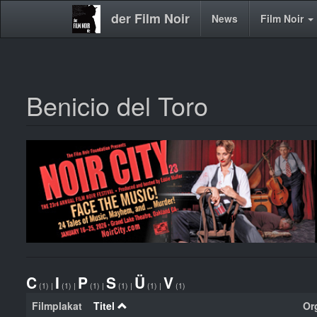
der Film Noir
Main
News
Film Noir
navigation
Benicio del Toro
Direkt
zum
Inhalt
C
I
P
S
Ü
V
(1)
|
(1)
|
(1)
|
(1)
|
(1)
|
(1)
Filmplakat
Titel
Org