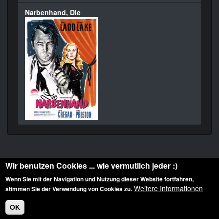
Narbenhand, Die
Wir benutzen Cookies ... wie vermutlich jeder :)
Wenn Sie mit der Navigation und Nutzung dieser Website fortfahren,
Weitere Informationen
stimmen Sie der Verwendung von Cookies zu.
Diese Website ist urheberrechtlich geschützt: © 2010-2026 der Film Noir de. Alle
Rechte vorbehalten.
OK