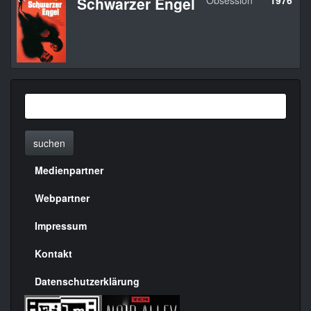
Schwarzer Engel
Obsession
1976
U
suchen
Medienpartner
Menülinks
rechte
Webpartner
Seite
Impressum
Kontakt
Datenschutzerklärung