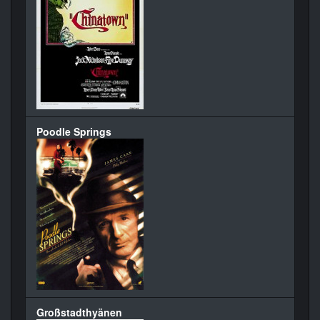
Poodle Springs
Großstadthyänen