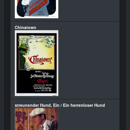
Chinatown
streunender Hund, Ein / Ein herrenloser Hund