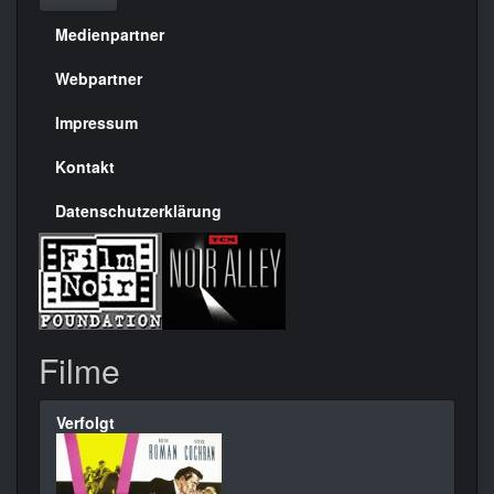
Medienpartner
Menülinks
rechte
Webpartner
Seite
Impressum
Kontakt
Datenschutzerklärung
Filme
Verfolgt