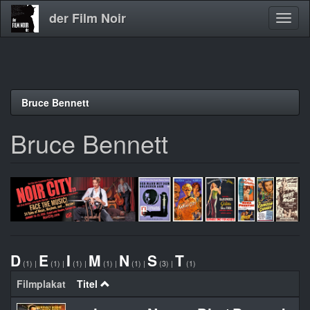
der Film Noir
Navig
aktivi
Direkt
Bruce Bennett
zum
Inhalt
Bruce Bennett
D
E
I
M
N
S
T
(1)
|
(1)
|
(1)
|
(1)
|
(1)
|
(3)
|
(1)
Filmplakat
Titel