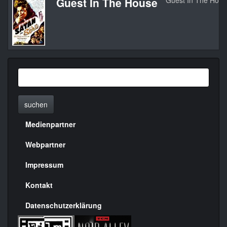
Guest In The House
Guest In The House
suchen
Medienpartner
Menülinks
rechte
Webpartner
Seite
Impressum
Kontakt
Datenschutzerklärung