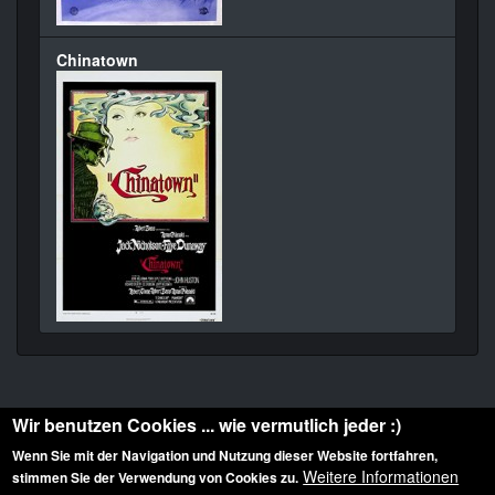
Chinatown
Wir benutzen Cookies ... wie vermutlich jeder :)
Wenn Sie mit der Navigation und Nutzung dieser Website fortfahren,
Weitere Informationen
stimmen Sie der Verwendung von Cookies zu.
Diese Website ist urheberrechtlich geschützt: © 2010-2026 der Film Noir de. Alle