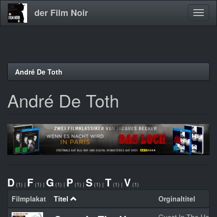
der Film Noir
Navig
aktivi
Direkt
André De Toth
zum
Inhalt
André De Toth
D
F
G
P
S
T
V
(1)
|
(1)
|
(1)
|
(1)
|
(1)
|
(1)
|
(1)
Filmplakat
Titel
Orginaltitel