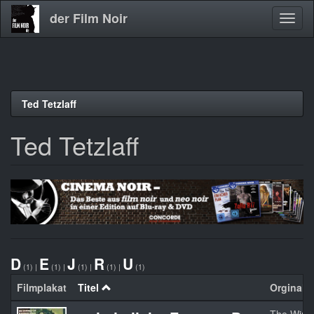
der Film Noir
Navig
aktivi
Direkt
Ted Tetzlaff
zum
Inhalt
Ted Tetzlaff
D
E
J
R
U
(1)
|
(1)
|
(1)
|
(1)
|
(1)
Filmplakat
Titel
Orginalti