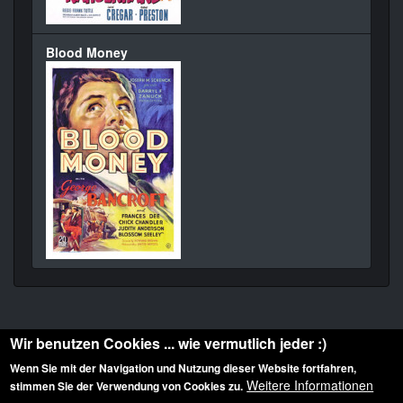
Blood Money
Wir benutzen Cookies ... wie vermutlich jeder :)
Wenn Sie mit der Navigation und Nutzung dieser Website fortfahren,
Weitere Informationen
stimmen Sie der Verwendung von Cookies zu.
Diese Website ist urheberrechtlich geschützt: © 2010-2026 der Film Noir de. Alle