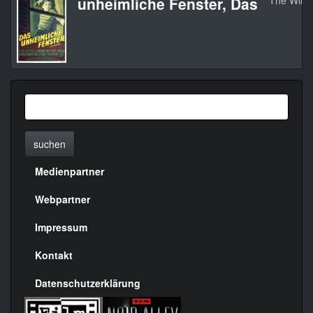
unheimliche Fenster, Das
The Win
suchen
Medienpartner
Menülinks
rechte
Webpartner
Seite
Impressum
Kontakt
Datenschutzerklärung