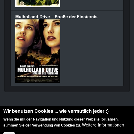
Mulholland Drive – Straße der Finsternis
Wir benutzen Cookies ... wie vermutlich jeder :)
Wenn Sie mit der Navigation und Nutzung dieser Website fortfahren,
Weitere Informationen
stimmen Sie der Verwendung von Cookies zu.
Diese Website ist urheberrechtlich geschützt: © 2010-2026 der Film Noir de. Alle
Rechte vorbehalten.