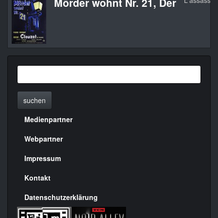
Mörder wohnt Nr. 21, Der
L'assassin 
suchen
Medienpartner
Menülinks
rechte
Webpartner
Seite
Impressum
Kontakt
Datenschutzerklärung